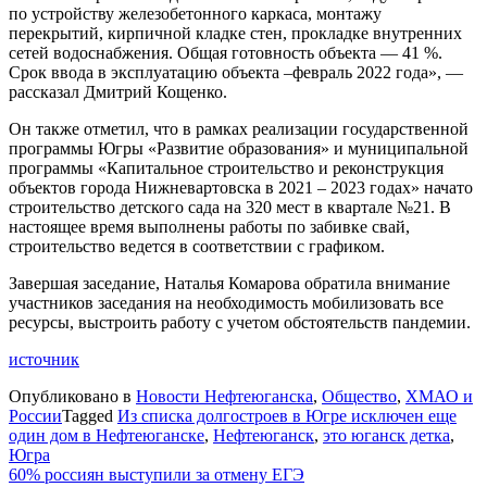
по устройству железобетонного каркаса, монтажу
перекрытий, кирпичной кладке стен, прокладке внутренних
сетей водоснабжения. Общая готовность объекта — 41 %.
Срок ввода в эксплуатацию объекта –февраль 2022 года», —
рассказал Дмитрий Кощенко.
Он также отметил, что в рамках реализации государственной
программы Югры «Развитие образования» и муниципальной
программы «Капитальное строительство и реконструкция
объектов города Нижневартовска в 2021 – 2023 годах» начато
строительство детского сада на 320 мест в квартале №21. В
настоящее время выполнены работы по забивке свай,
строительство ведется в соответствии с графиком.
Завершая заседание, Наталья Комарова обратила внимание
участников заседания на необходимость мобилизовать все
ресурсы, выстроить работу с учетом обстоятельств пандемии.
источник
Опубликовано в
Новости Нефтеюганска
,
Общество
,
ХМАО и
России
Tagged
Из списка долгостроев в Югре исключен еще
один дом в Нефтеюганске
,
Нефтеюганск
,
это юганск детка
,
Югра
Навигация
60% россиян выступили за отмену ЕГЭ