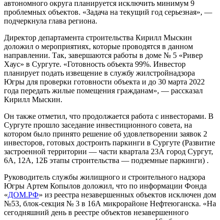
автономного округа планируется исключить минимум 9
проблемных объектов. «Задача на текущий год серьезная», —
подчеркнула глава региона.
Директор департамента строительства Кирилл Мыскин
доложил о мероприятиях, которые проводятся в данном
направлении. Так, завершаются работы в доме № 5 «Ривер
Хаус» в Сургуте. «Готовность объекта 99%. Инвестор
планирует подать извещение в службу жилстройнадзора
Югры для проверки готовности объекта и до 30 марта 2022
года передать жилые помещения гражданам», — рассказал
Кирилл Мыскин.
Он также отметил, что продолжается работа с инвесторами. В
Сургуте прошло заседание инвестиционного совета, на
котором было принято решение об удовлетворении заявок 2
инвесторов, готовых достроить паркинги в Сургуте (Развитие
застроенной территории — части квартала 23А город Сургут,
6А, 12А, 12Б этапы строительства — подземные паркинги) .
Руководитель службы жилищного и строительного надзора
Югры Артем Копылов доложил, что по информации Фонда
«
ДОМ.РФ
» из реестра незавершенных объектов исключен дом
№53, блок-секция № 3 в 16А микрорайоне Нефтеюганска. «На
сегодняшний день в реестре объектов незавершенного