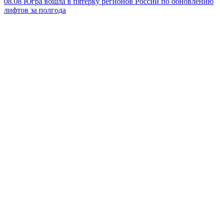
08.08
Югра вошла в пятёрку регионов России по обновлению
лифтов за полгода