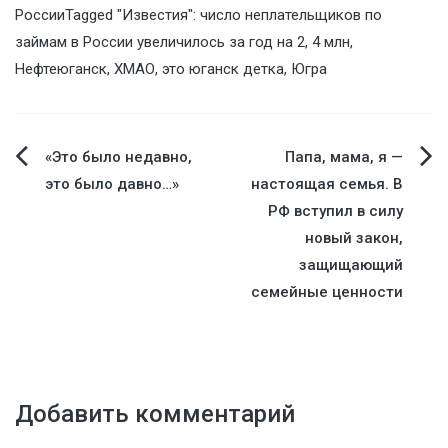
России
Tagged
"Известия": число неплательщиков по
займам в России увеличилось за год на 2
,
4 млн
,
Нефтеюганск
,
ХМАО
,
это юганск детка
,
Югра
Навигация
«Это было недавно,
Папа, мама, я —
это было давно…»
настоящая семья. В
по
РФ вступил в силу
новый закон,
записям
защищающий
семейные ценности
Добавить комментарий