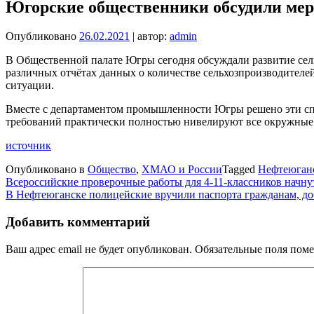
Югорские общественники обсудили ме
Опубликовано
26.02.2021
| автор:
admin
В Общественной палате Югры сегодня обсуждали развитие сель
различных отчётах данных о количестве сельхозпроизводителей
ситуации.
Вместе с департаментом промышленности Югры решено эти спи
требований практически полностью нивелируют все окружные м
источник
Опубликовано в
Общество
,
ХМАО и России
Tagged
Нефтеюган
Навигация
Всероссийские проверочные работы для 4-11-классников начнут
В Нефтеюганске полицейские вручили паспорта гражданам, дос
по
записям
Добавить комментарий
Ваш адрес email не будет опубликован.
Обязательные поля пом