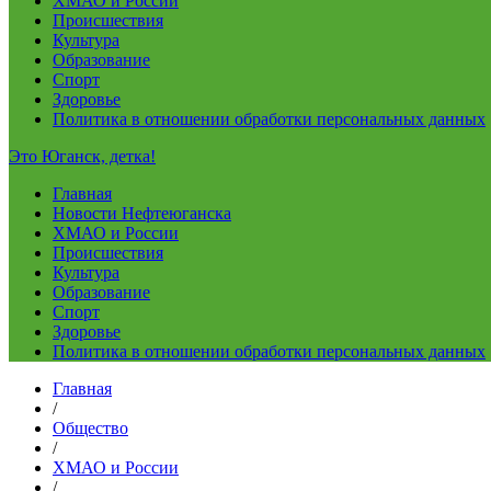
ХМАО и России
Происшествия
Культура
Образование
Спорт
Здоровье
Политика в отношении обработки персональных данных
Это Юганск, детка!
Главная
Новости Нефтеюганска
ХМАО и России
Происшествия
Культура
Образование
Спорт
Здоровье
Политика в отношении обработки персональных данных
Главная
/
Общество
/
ХМАО и России
/