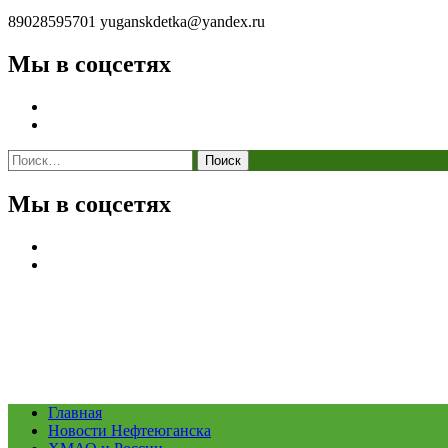
89028595701
yuganskdetka@yandex.ru
Мы в соцсетях
Найти:
Мы в соцсетях
Главная
Новости Нефтеюганска