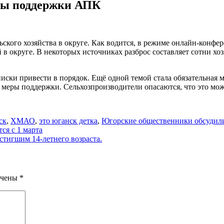
ры поддержки АПК
ского хозяйства в округе. Как водится, в режиме онлайн-конф
 в округе. В некоторых источниках разброс составляет сотни хо
ски привести в порядок. Ещё одной темой стала обязательная 
еры поддержки. Сельхозпроизводители опасаются, что это может
ск
,
ХМАО
,
это юганск детка
,
Югорские общественники обсуди
ся с 1 марта
тигшим 14-летнего возраста.
ечены
*