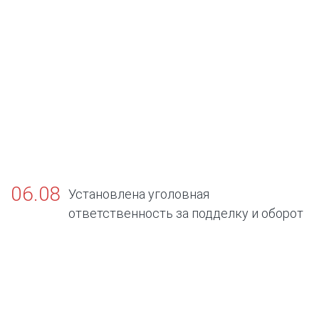
06.08
Установлена уголовная
ответственность за подделку и оборот
поддельных официальных документов об
отсутствии заболеваний, представляющих
опасность для окружающих.