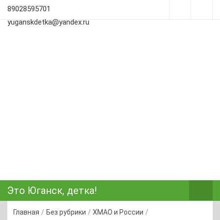
89028595701
yuganskdetka@yandex.ru
Это Юганск, детка!
Главная
/
Без рубрики
/
ХМАО и России
/