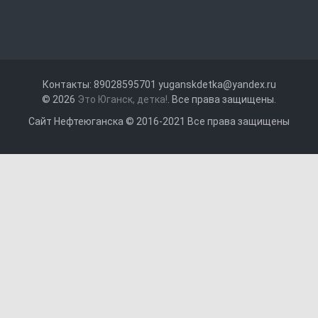
Контакты: 89028595701 yuganskdetka@yandex.ru
© 2026
Это Юганск, детка!
. Все права защищены.
Сайт Нефтеюганска © 2016-2021 Все права защищены