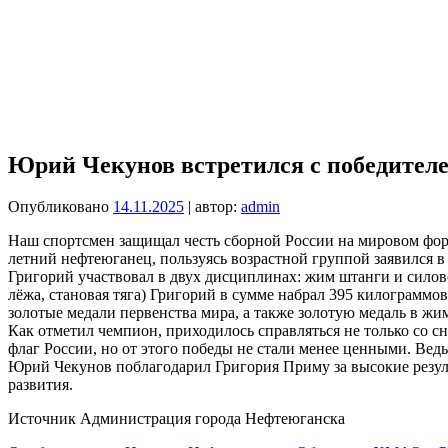
Юрий Чекунов встретился с победител
Опубликовано
14.11.2025
| автор:
admin
Наш спортсмен защищал честь сборной России на мировом форум
летний нефтеюганец, пользуясь возрастной группой заявился в
Григорий участвовал в двух дисциплинах: жим штанги и силово
лёжа, становая тяга) Григорий в сумме набрал 395 килограммо
золотые медали первенства мира, а также золотую медаль в жи
Как отметил чемпион, приходилось справляться не только со сн
флаг России, но от этого победы не стали менее ценными. Ведь
Юрий Чекунов поблагодарил Григория Приму за высокие резуль
развития.
Источник Администрация города Нефтеюганска