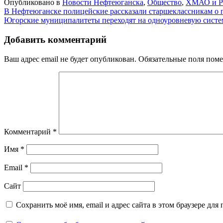
Опубликовано в
Новости Нефтеюганска
,
Общество
,
ХМАО и Р
Навигация
В Нефтеюганске полицейские рассказали старшеклассникам о 
Югорские муниципалитеты переходят на одноуровневую систе
по
записям
Добавить комментарий
Ваш адрес email не будет опубликован.
Обязательные поля пом
Комментарий
*
Имя
*
Email
*
Сайт
Сохранить моё имя, email и адрес сайта в этом браузере д