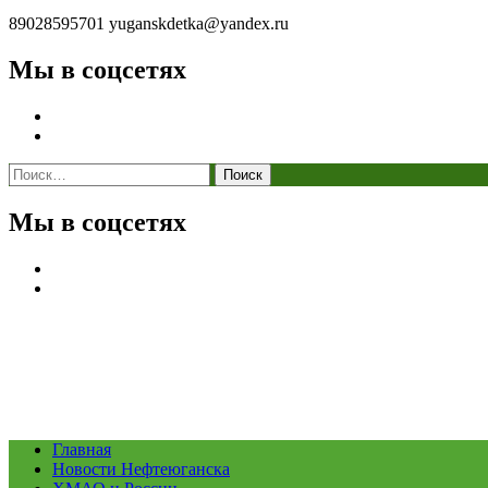
89028595701
yuganskdetka@yandex.ru
Мы в соцсетях
Найти:
Мы в соцсетях
Главная
Новости Нефтеюганска