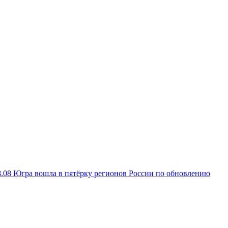
8.08
Югра вошла в пятёрку регионов России по обновлению