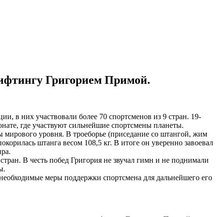
лифтингу Григорием Примой.
, в них участвовали более 70 спортсменов из 9 стран. 19-
онате, где участвуют сильнейшие спортсмены планеты.
ы мирового уровня. В троеборье (приседание со штангой, жим
корилась штанга весом 108,5 кг. В итоге он уверенно завоевал
ра.
стран. В честь побед Григория не звучал гимн и не поднимали
ы.
 необходимые меры поддержки спортсмена для дальнейшего его