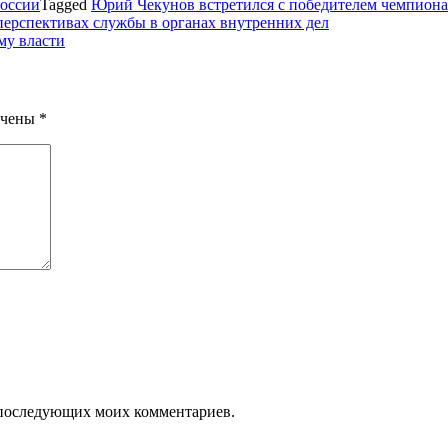
оссии
Tagged
Юрий Чекунов встретился с победителем чемпиона
перспективах службы в органах внутренних дел
му власти
ечены
*
ля последующих моих комментариев.