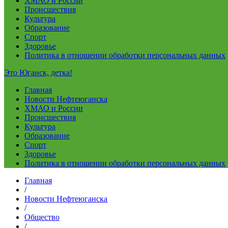
ХМАО и России
Происшествия
Культура
Образование
Спорт
Здоровье
Политика в отношении обработки персональных данных
Это Юганск, детка!
Главная
Новости Нефтеюганска
ХМАО и России
Происшествия
Культура
Образование
Спорт
Здоровье
Политика в отношении обработки персональных данных
Главная
/
Новости Нефтеюганска
/
Общество
/