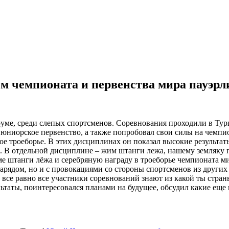
ем чемпионата и первенства мира пауэр
е, среди слепых спортсменов. Соревнования проходили в Турции
 юниорское первенство, а также попробовал свои силы на чемпи
е троеборье. В этих дисциплинах он показал высокие результат
в. В отдельной дисциплине – жим штанги лежа, нашему земляку по
ме штанги лёжа и серебряную награду в троеборье чемпионата ми
арядом, но и с провокациями со стороны спортсменов из других 
 все равно все участники соревнований знают из какой ты стран
таты, поинтересовался планами на будущее, обсудил какие еще