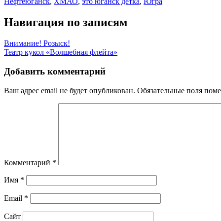
Нефтеюганск
,
ХМАО
,
это юганск детка
,
Югра
Навигация по записям
Внимание! Розыск!
Театр кукол «Волшебная флейта»
Добавить комментарий
Ваш адрес email не будет опубликован.
Обязательные поля пом
Комментарий
*
Имя
*
Email
*
Сайт