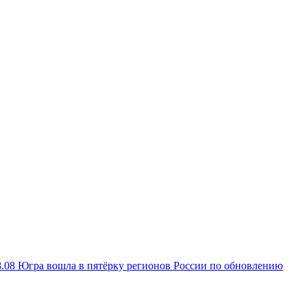
8.08
Югра вошла в пятёрку регионов России по обновлению