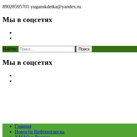
89028595701
yuganskdetka@yandex.ru
Мы в соцсетях
Найти:
Мы в соцсетях
Главная
Новости Нефтеюганска