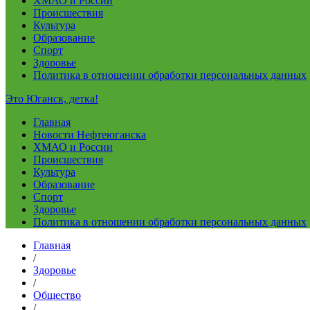
ХМАО и России
Происшествия
Культура
Образование
Спорт
Здоровье
Политика в отношении обработки персональных данных
Это Юганск, детка!
Главная
Новости Нефтеюганска
ХМАО и России
Происшествия
Культура
Образование
Спорт
Здоровье
Политика в отношении обработки персональных данных
Главная
/
Здоровье
/
Общество
/