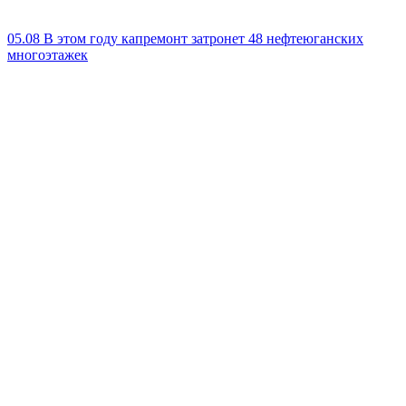
05.08
В этом году капремонт затронет 48 нефтеюганских
многоэтажек