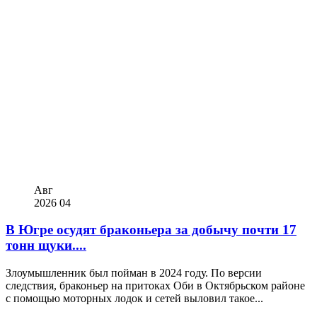
Авг
2026
04
В Югре осудят браконьера за добычу почти 17
тонн щуки....
Злоумышленник был пойман в 2024 году. По версии
следствия, браконьер на притоках Оби в Октябрьском районе
с помощью моторных лодок и сетей выловил такое...