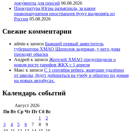
документы для пенсий
06.08.2026
Прокуратура Югры разъяснила, за какие
правонарушения иностранцев будут выдворять из
России
05.08.2026
Свежие комментарии
admin
к записи
Бывший первый заместитель
губернатора ХМАО Шипилов задержан, у него дома
проходят обыски
Андрей
к записи
Жителей ХМАО предупредили о
новом росте тарифов ЖКХ с 1 апреля
Макс
к записи
С 1 сентября ребята, живущие удалённо
от школы, будут добираться на учебу и обратно по домам
на новых автобусах.
Календарь событий
Август 2026
Пн
Вт
Ср
Чт
Пт
Сб
Вс
1
2
3
4
5
6
7
8
9
10
11
12
13
14
15
16