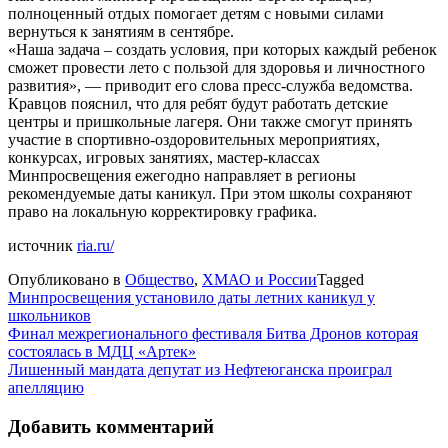
полноценный отдых помогает детям с новыми силами
вернуться к занятиям в сентябре.
«Наша задача – создать условия, при которых каждый ребенок
сможет провести лето с пользой для здоровья и личностного
развития», — приводит его слова пресс-служба ведомства.
Кравцов пояснил, что для ребят будут работать детские
центры и пришкольные лагеря. Они также смогут принять
участие в спортивно-оздоровительных мероприятиях,
конкурсах, игровых занятиях, мастер-классах
Минпросвещения ежегодно направляет в регионы
рекомендуемые даты каникул. При этом школы сохраняют
право на локальную корректировку графика.
источник
ria.ru/
Опубликовано в
Общество
,
ХМАО и России
Tagged
Минпросвещения установило даты летних каникул у
школьников
Навигация
Финал межрегионального фестиваля Битва Дронов которая
состоялась в МДЦ «Артек»
по
Лишенный мандата депутат из Нефтеюганска проиграл
записям
апелляцию
Добавить комментарий