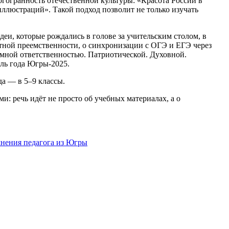
огогранность отечественной культуры: «Красота России в
иллюстраций». Такой подход позволит не только изучать
еи, которые рождались в голове за учительским столом, в
стной преемственности, о синхронизации с ОГЭ и ЕГЭ через
ромной ответственностью. Патриотической. Духовной.
ель года Югры-2025.
да — в 5–9 классы.
и: речь идёт не просто об учебных материалах, а о
мнения педагога из Югры