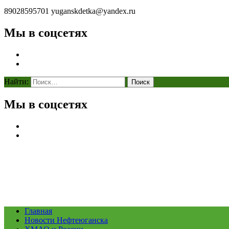
89028595701
yuganskdetka@yandex.ru
Мы в соцсетях
Найти:
Мы в соцсетях
Главная
Новости Нефтеюганска