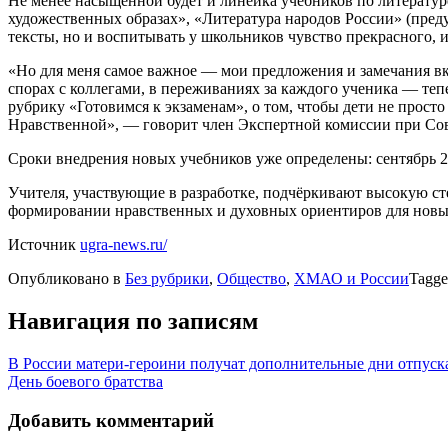
Не менее насыщенной будет и линейка учебников по литератур
художественных образах», «Литература народов России» (преду
тексты, но и воспитывать у школьников чувство прекрасного, 
«Но для меня самое важное — мои предложения и замечания вк
спорах с коллегами, в переживаниях за каждого ученика — те
рубрику «Готовимся к экзаменам», о том, чтобы дети не прост
Нравственной», — говорит член Экспертной комиссии при Сове
Сроки внедрения новых учебников уже определены: сентябрь 20
Учителя, участвующие в разработке, подчёркивают высокую степ
формировании нравственных и духовных ориентиров для новы
Источник
ugra-news.ru/
Опубликовано в
Без рубрики
,
Общество
,
ХМАО и России
Tagg
Навигация по записям
В России матери-героини получат дополнительные дни отпуск
День боевого братства
Добавить комментарий