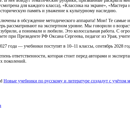
е. В неё войдут тематические рубрики, призванные раскрыть мн
смотрена для каждого класса), «Классика на экране», «Мастера 
историческую память и уважение к культурному наследию.
лючены в обсуждение методического аппарата! Мои! Те самые ид
перь рассматривают на экспертном уровне. Мы говорили о возра
о зубрили, а понимали и любили. Это колоссальная работа. С ог
те при Президенте РФ Оксана Сергеева, педагог из Урая, учит
27 года — учебники поступят в 10–11 классы, сентябрь 2028 го
ень ответственности, которая стоит перед авторами и экспертам
х поколений.
ed
Новые учебники по русскому и литературе создадут с учётом 
а