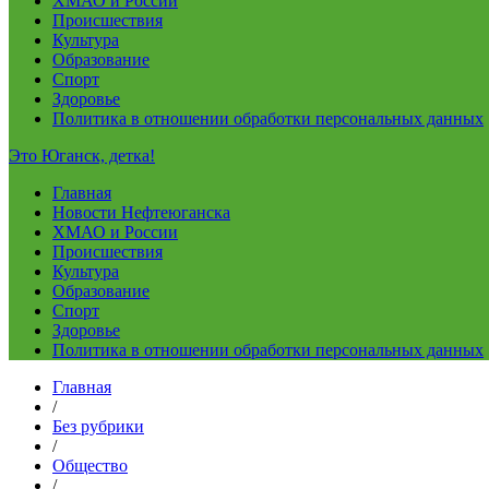
ХМАО и России
Происшествия
Культура
Образование
Спорт
Здоровье
Политика в отношении обработки персональных данных
Это Юганск, детка!
Главная
Новости Нефтеюганска
ХМАО и России
Происшествия
Культура
Образование
Спорт
Здоровье
Политика в отношении обработки персональных данных
Главная
/
Без рубрики
/
Общество
/