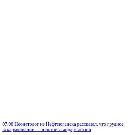
07.08
Неонатолог из Нефтеюганска рассказал, что грудное
вскармливание — золотой стандарт жизни