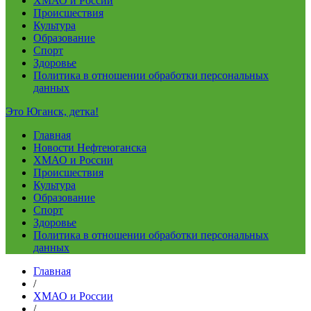
ХМАО и России
Происшествия
Культура
Образование
Спорт
Здоровье
Политика в отношении обработки персональных
данных
Это Юганск, детка!
Главная
Новости Нефтеюганска
ХМАО и России
Происшествия
Культура
Образование
Спорт
Здоровье
Политика в отношении обработки персональных
данных
Главная
/
ХМАО и России
/