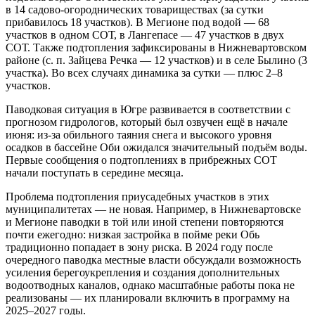
в 14 садово‑огороднических товариществах (за сутки
прибавилось 18 участков). В Мегионе под водой — 68
участков в одном СОТ, в Лангепасе — 47 участков в двух
СОТ. Также подтопления зафиксированы в Нижневартовском
районе (с. п. Зайцева Речка — 12 участков) и в селе Былино (3
участка). Во всех случаях динамика за сутки — плюс 2–8
участков.
Паводковая ситуация в Югре развивается в соответствии с
прогнозом гидрологов, который был озвучен ещё в начале
июня: из‑за обильного таяния снега и высокого уровня
осадков в бассейне Оби ожидался значительный подъём воды.
Первые сообщения о подтоплениях в прибрежных СОТ
начали поступать в середине месяца.
Проблема подтопления приусадебных участков в этих
муниципалитетах — не новая. Например, в Нижневартовске
и Мегионе паводки в той или иной степени повторяются
почти ежегодно: низкая застройка в пойме реки Обь
традиционно попадает в зону риска. В 2024 году после
очередного паводка местные власти обсуждали возможность
усиления берегоукрепления и создания дополнительных
водоотводных каналов, однако масштабные работы пока не
реализованы — их планировали включить в программу на
2025–2027 годы.