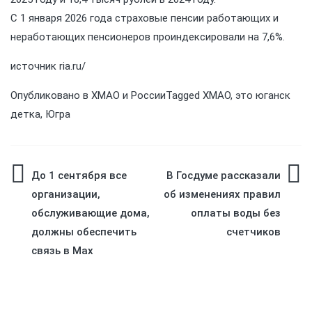
С 1 января 2026 года страховые пенсии работающих и
неработающих пенсионеров проиндексировали на 7,6%.
источник
ria.ru/
Опубликовано в
ХМАО и России
Tagged
ХМАО
,
это юганск
детка
,
Югра
Навигация
До 1 сентября все
В Госдуме рассказали
организации,
об изменениях правил
по
обслуживающие дома,
оплаты воды без
должны обеспечить
счетчиков
записям
связь в Max