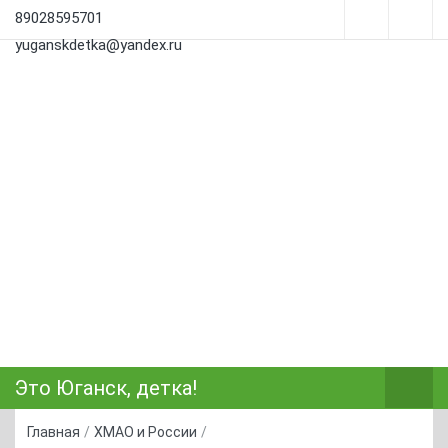
89028595701
yuganskdetka@yandex.ru
Это Юганск, детка!
Главная
/
ХМАО и России
/