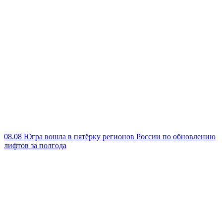
08.08
Югра вошла в пятёрку регионов России по обновлению
лифтов за полгода