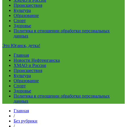
ХМАО и России
Происшествия
Культура
Образование
Спорт
Здоровье
Политика в отношении обработки персональных
данных
Это Юганск, детка!
Главная
Новости Нефтеюганска
ХМАО и России
Происшествия
Культура
Образование
Спорт
Здоровье
Политика в отношении обработки персональных
данных
Главная
/
Без рубрики
/