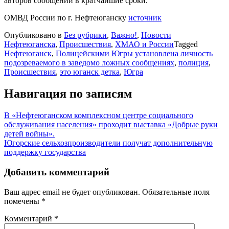
авторов сообщений в кратчайшие сроки.
ОМВД России по г. Нефтеюганску
источник
Опубликовано в
Без рубрики
,
Важно!
,
Новости
Нефтеюганска
,
Происшествия
,
ХМАО и России
Tagged
Нефтеюганск
,
Полицейскими Югры установлена личность
подозреваемого в заведомо ложных сообщениях
,
полиция
,
Происшествия
,
это юганск детка
,
Югра
Навигация по записям
В «Нефтеюганском комплексном центре социального
обслуживания населения» проходит выставка «Добрые руки
детей войны».
Югорские сельхозпроизводители получат дополнительную
поддержку государства
Добавить комментарий
Ваш адрес email не будет опубликован.
Обязательные поля
помечены
*
Комментарий
*