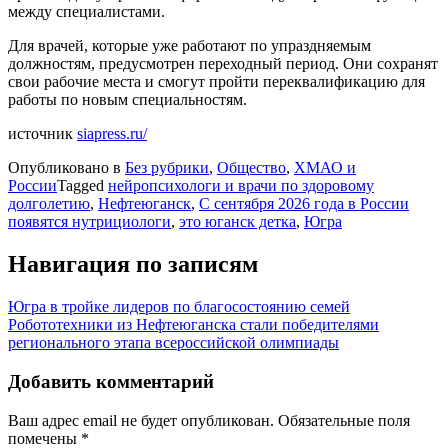
между специалистами.
Для врачей, которые уже работают по упраздняемым
должностям, предусмотрен переходный период. Они сохранят
свои рабочие места и смогут пройти переквалификацию для
работы по новым специальностям.
источник
siapress.ru/
Опубликовано в
Без рубрики
,
Общество
,
ХМАО и
России
Tagged
нейропсихологи и врачи по здоровому
долголетию
,
Нефтеюганск
,
С сентября 2026 года в России
появятся нутрициологи
,
это юганск детка
,
Югра
Навигация по записям
Югра в тройке лидеров по благосостоянию семей
Робототехники из Нефтеюганска стали победителями
регионального этапа всероссийской олимпиады
Добавить комментарий
Ваш адрес email не будет опубликован.
Обязательные поля
помечены
*