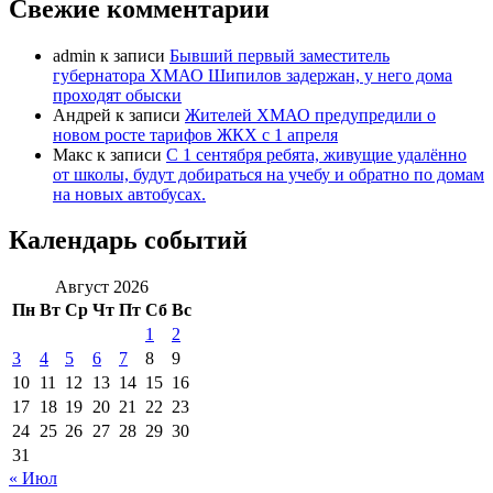
Свежие комментарии
admin
к записи
Бывший первый заместитель
губернатора ХМАО Шипилов задержан, у него дома
проходят обыски
Андрей
к записи
Жителей ХМАО предупредили о
новом росте тарифов ЖКХ с 1 апреля
Макс
к записи
С 1 сентября ребята, живущие удалённо
от школы, будут добираться на учебу и обратно по домам
на новых автобусах.
Календарь событий
Август 2026
Пн
Вт
Ср
Чт
Пт
Сб
Вс
1
2
3
4
5
6
7
8
9
10
11
12
13
14
15
16
17
18
19
20
21
22
23
24
25
26
27
28
29
30
31
« Июл