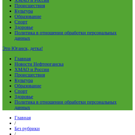
ХМАО и России
Происшествия
Культура
Образование
Спорт
Здоровье
Политика в отношении обработки персональных
данных
Это Юганск, детка!
Главная
Новости Нефтеюганска
ХМАО и России
Происшествия
Культура
Образование
Спорт
Здоровье
Политика в отношении обработки персональных
данных
Главная
/
Без рубрики
/