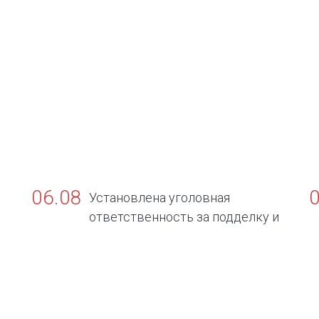
06.08
Установлена уголовная
ответственность за подделку и
ни
оборот поддельных официальных
д
документов об отсутствии заболеваний,
представляющих опасность для
окружающих.