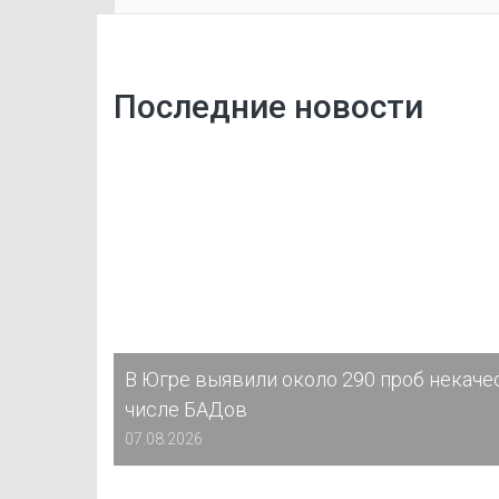
Последние новости
В Югре выявили около 290 проб некаче
числе БАДов
07.08.2026