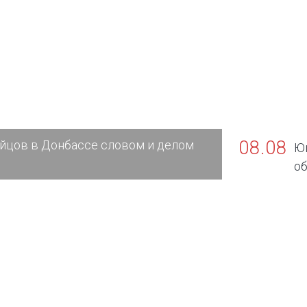
08.08
йцов в Донбассе словом и делом
Юг
об