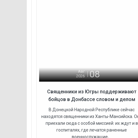
08
Авг
2026
Священники из Югры поддерживают
бойцов в Донбассе словом и делом
В Донецкой Народной Республике сейчас
находятся священники из Ханты-Мансийска. О
приехали сюда с особой миссией: их ждут и в
госпиталях, где лечатся раненные
военнослужащие,...