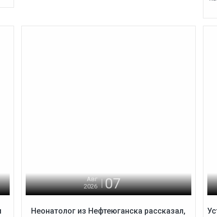
07
Авг
2026
и
Неонатолог из Нефтеюганска рассказал,
Ус