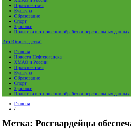
ХМАО и России
Происшествия
Культура
Образование
Спорт
Здоровье
Политика в отношении обработки персональных данных
Это Юганск, детка!
Главная
Новости Нефтеюганска
ХМАО и России
Происшествия
Культура
Образование
Спорт
Здоровье
Политика в отношении обработки персональных данных
Главная
/
Метка:
Росгвардейцы обеспеч