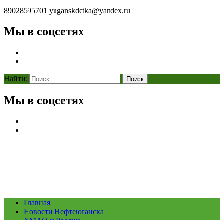
89028595701
yuganskdetka@yandex.ru
Мы в соцсетях
Найти:
Мы в соцсетях
Главная
Новости Нефтеюганска