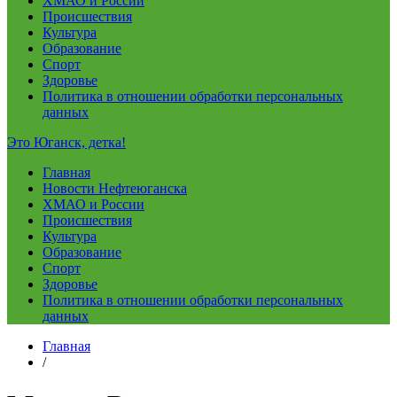
ХМАО и России
Происшествия
Культура
Образование
Спорт
Здоровье
Политика в отношении обработки персональных
данных
Это Юганск, детка!
Главная
Новости Нефтеюганска
ХМАО и России
Происшествия
Культура
Образование
Спорт
Здоровье
Политика в отношении обработки персональных
данных
Главная
/