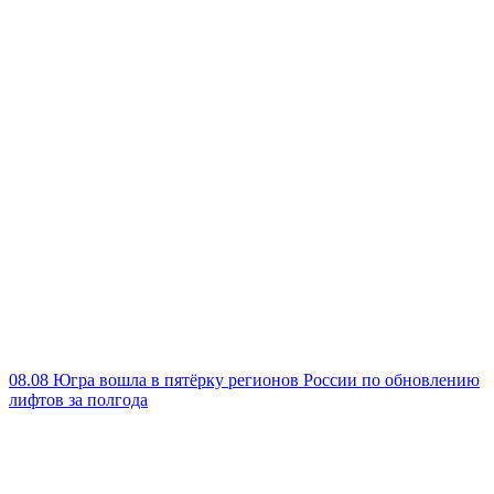
08.08
Югра вошла в пятёрку регионов России по обновлению
лифтов за полгода