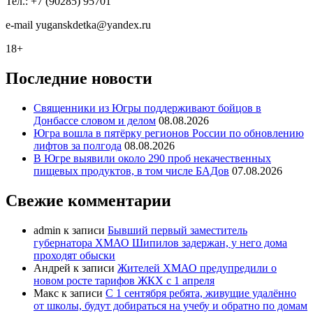
Тел.: +7 (90285) 95701
e-mail
y
uganskdetka@yandex.ru
18+
Последние новости
Священники из Югры поддерживают бойцов в
Донбассе словом и делом
08.08.2026
Югра вошла в пятёрку регионов России по обновлению
лифтов за полгода
08.08.2026
В Югре выявили около 290 проб некачественных
пищевых продуктов, в том числе БАДов
07.08.2026
Свежие комментарии
admin
к записи
Бывший первый заместитель
губернатора ХМАО Шипилов задержан, у него дома
проходят обыски
Андрей
к записи
Жителей ХМАО предупредили о
новом росте тарифов ЖКХ с 1 апреля
Макс
к записи
С 1 сентября ребята, живущие удалённо
от школы, будут добираться на учебу и обратно по домам