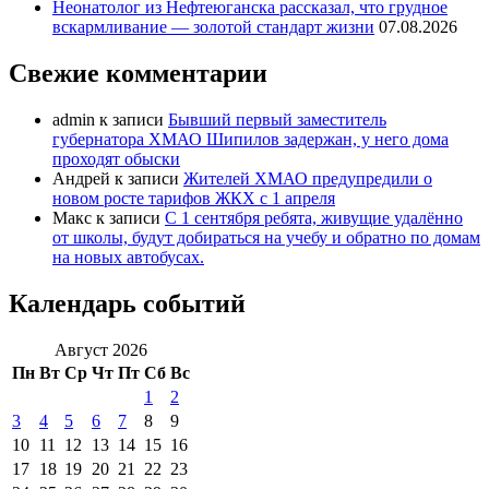
Неонатолог из Нефтеюганска рассказал, что грудное
вскармливание — золотой стандарт жизни
07.08.2026
Свежие комментарии
admin
к записи
Бывший первый заместитель
губернатора ХМАО Шипилов задержан, у него дома
проходят обыски
Андрей
к записи
Жителей ХМАО предупредили о
новом росте тарифов ЖКХ с 1 апреля
Макс
к записи
С 1 сентября ребята, живущие удалённо
от школы, будут добираться на учебу и обратно по домам
на новых автобусах.
Календарь событий
Август 2026
Пн
Вт
Ср
Чт
Пт
Сб
Вс
1
2
3
4
5
6
7
8
9
10
11
12
13
14
15
16
17
18
19
20
21
22
23