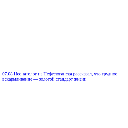
07.08
Неонатолог из Нефтеюганска рассказал, что грудное
вскармливание — золотой стандарт жизни