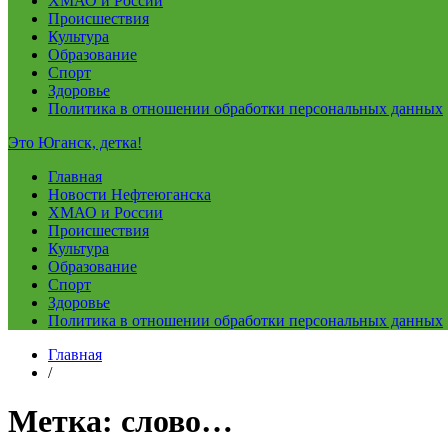
ХМАО и России
Происшествия
Культура
Образование
Спорт
Здоровье
Политика в отношении обработки персональных данных
Это Юганск, детка!
Главная
Новости Нефтеюганска
ХМАО и России
Происшествия
Культура
Образование
Спорт
Здоровье
Политика в отношении обработки персональных данных
Главная
/
Метка:
слово…