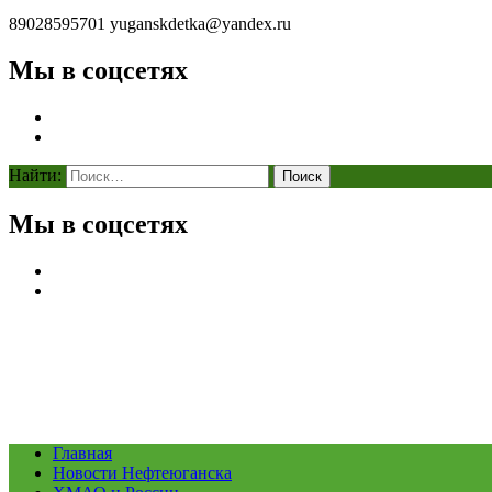
89028595701
yuganskdetka@yandex.ru
Мы в соцсетях
Найти:
Мы в соцсетях
Главная
Новости Нефтеюганска