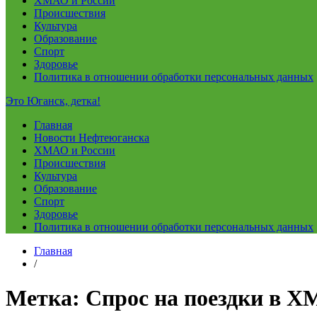
ХМАО и России
Происшествия
Культура
Образование
Спорт
Здоровье
Политика в отношении обработки персональных данных
Это Юганск, детка!
Главная
Новости Нефтеюганска
ХМАО и России
Происшествия
Культура
Образование
Спорт
Здоровье
Политика в отношении обработки персональных данных
Главная
/
Метка:
Спрос на поездки в Х