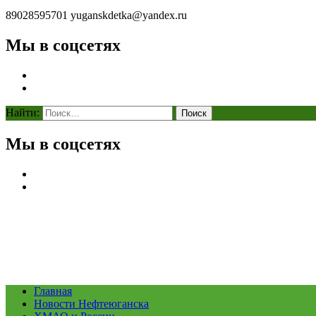
89028595701
yuganskdetka@yandex.ru
Мы в соцсетях
Найти:
Мы в соцсетях
Главная
Новости Нефтеюганска