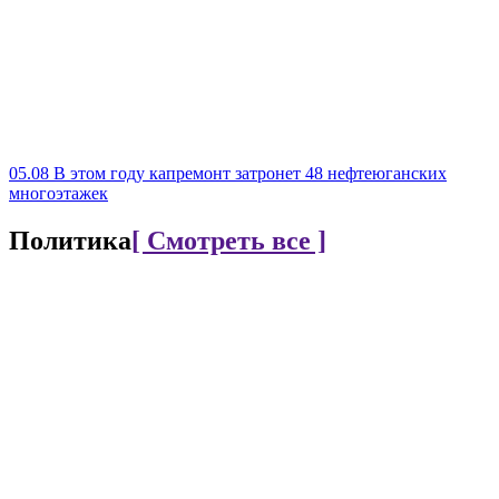
05.08
В этом году капремонт затронет 48 нефтеюганских
многоэтажек
Политика
[ Смотреть все ]