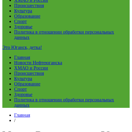
ХМАО и России
Происшествия
Культура
Образование
Спорт
Здоровье
Политика в отношении обработки персональных
данных
Это Юганск, детка!
Главная
Новости Нефтеюганска
ХМАО и России
Происшествия
Культура
Образование
Спорт
Здоровье
Политика в отношении обработки персональных
данных
Главная
/