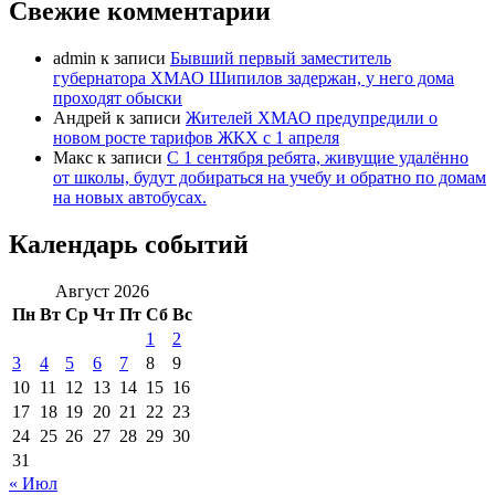
Свежие комментарии
admin
к записи
Бывший первый заместитель
губернатора ХМАО Шипилов задержан, у него дома
проходят обыски
Андрей
к записи
Жителей ХМАО предупредили о
новом росте тарифов ЖКХ с 1 апреля
Макс
к записи
С 1 сентября ребята, живущие удалённо
от школы, будут добираться на учебу и обратно по домам
на новых автобусах.
Календарь событий
Август 2026
Пн
Вт
Ср
Чт
Пт
Сб
Вс
1
2
3
4
5
6
7
8
9
10
11
12
13
14
15
16
17
18
19
20
21
22
23
24
25
26
27
28
29
30
31
« Июл