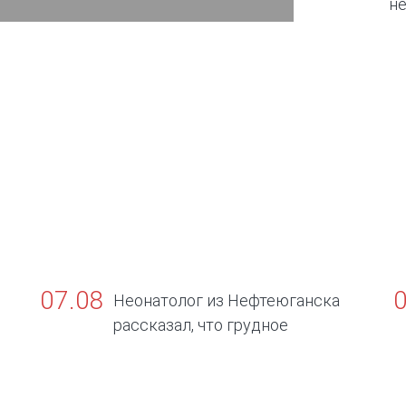
не
том числе 
07.08
Неонатолог из Нефтеюганска
рассказал, что грудное
вскармливание — золотой стандарт жизни
о
д
п