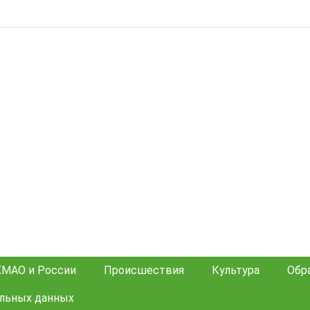
ХМАО и России
Происшествия
Культура
Обр
альных данных