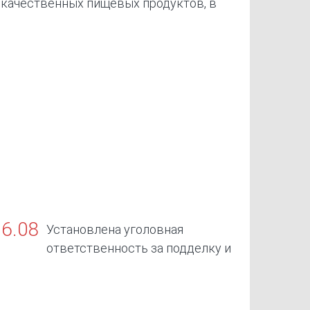
качественных пищевых продуктов, в
БАДов
06.08
Установлена уголовная
ответственность за подделку и
борот поддельных официальных
окументов об отсутствии заболеваний,
редставляющих опасность для