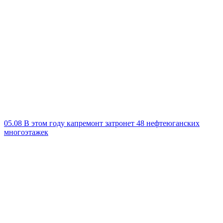
05.08
В этом году капремонт затронет 48 нефтеюганских
многоэтажек