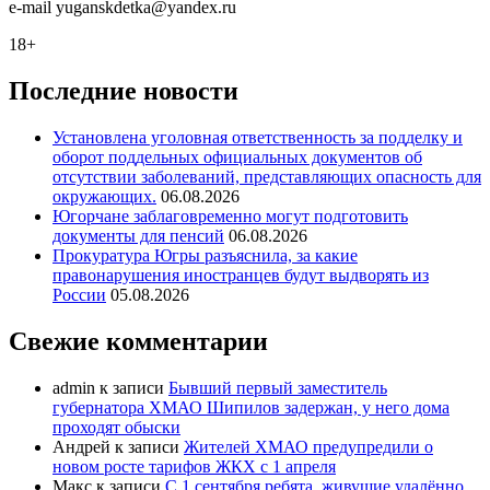
e-mail
y
uganskdetka@yandex.ru
18+
Последние новости
Установлена уголовная ответственность за подделку и
оборот поддельных официальных документов об
отсутствии заболеваний, представляющих опасность для
окружающих.
06.08.2026
Югорчане заблаговременно могут подготовить
документы для пенсий
06.08.2026
Прокуратура Югры разъяснила, за какие
правонарушения иностранцев будут выдворять из
России
05.08.2026
Свежие комментарии
admin
к записи
Бывший первый заместитель
губернатора ХМАО Шипилов задержан, у него дома
проходят обыски
Андрей
к записи
Жителей ХМАО предупредили о
новом росте тарифов ЖКХ с 1 апреля
Макс
к записи
С 1 сентября ребята, живущие удалённо