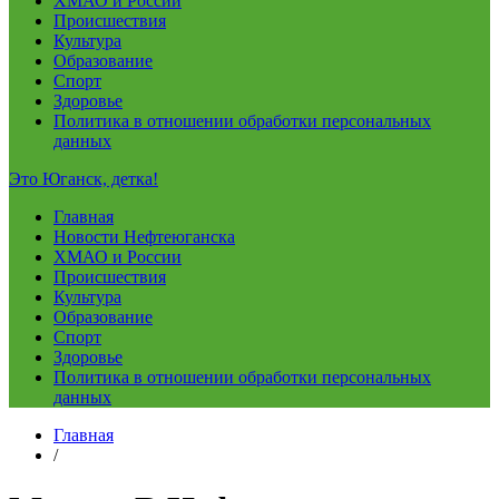
ХМАО и России
Происшествия
Культура
Образование
Спорт
Здоровье
Политика в отношении обработки персональных
данных
Это Юганск, детка!
Главная
Новости Нефтеюганска
ХМАО и России
Происшествия
Культура
Образование
Спорт
Здоровье
Политика в отношении обработки персональных
данных
Главная
/