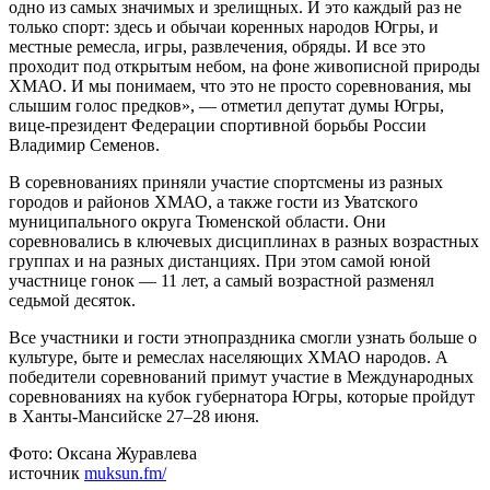
одно из самых значимых и зрелищных. И это каждый раз не
только спорт: здесь и обычаи коренных народов Югры, и
местные ремесла, игры, развлечения, обряды. И все это
проходит под открытым небом, на фоне живописной природы
ХМАО. И мы понимаем, что это не просто соревнования, мы
слышим голос предков», — отметил депутат думы Югры,
вице-президент Федерации спортивной борьбы России
Владимир Семенов.
В соревнованиях приняли участие спортсмены из разных
городов и районов ХМАО, а также гости из Уватского
муниципального округа Тюменской области. Они
соревновались в ключевых дисциплинах в разных возрастных
группах и на разных дистанциях. При этом самой юной
участнице гонок — 11 лет, а самый возрастной разменял
седьмой десяток.
Все участники и гости этнопраздника смогли узнать больше о
культуре, быте и ремеслах населяющих ХМАО народов. А
победители соревнований примут участие в Международных
соревнованиях на кубок губернатора Югры, которые пройдут
в Ханты-Мансийске 27–28 июня.
Фото: Оксана Журавлева
источник
muksun.fm/