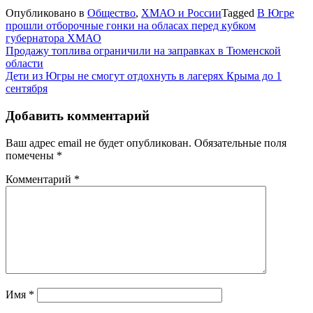
Опубликовано в
Общество
,
ХМАО и России
Tagged
В Югре
прошли отборочные гонки на обласах перед кубком
губернатора ХМАО
Навигация
Продажу топлива ограничили на заправках в Тюменской
области
по
Дети из Югры не смогут отдохнуть в лагерях Крыма до 1
записям
сентября
Добавить комментарий
Ваш адрес email не будет опубликован.
Обязательные поля
помечены
*
Комментарий
*
Имя
*