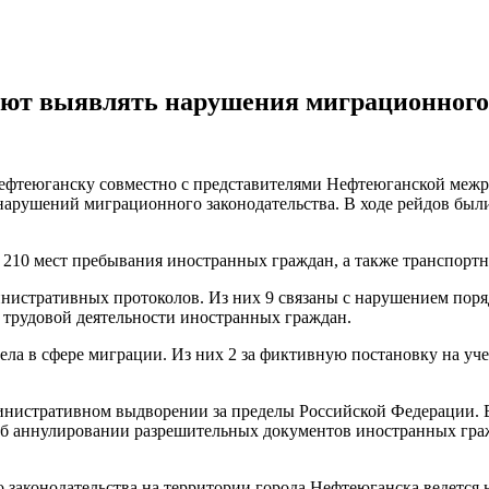
ют выявлять нарушения миграционного 
фтеюганску совместно с представителями Нефтеюганской межр
арушений миграционного законодательства. В ходе рейдов были
 210 мест пребывания иностранных граждан, а также транспортн
инистративных протоколов. Из них 9 связаны с нарушением пор
к трудовой деятельности иностранных граждан.
ла в сфере миграции. Из них 2 за фиктивную постановку на уче
министративном выдворении за пределы Российской Федераци
б аннулировании разрешительных документов иностранных гражд
аконодательства на территории города Нефтеюганска ведется н