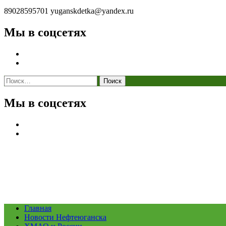
89028595701
yuganskdetka@yandex.ru
Мы в соцсетях
Найти:
Мы в соцсетях
Главная
Новости Нефтеюганска