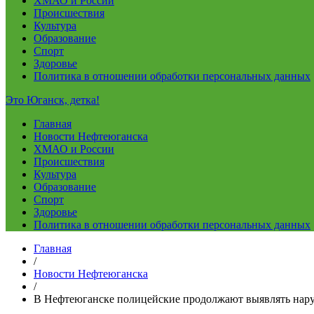
ХМАО и России
Происшествия
Культура
Образование
Спорт
Здоровье
Политика в отношении обработки персональных данных
Это Юганск, детка!
Главная
Новости Нефтеюганска
ХМАО и России
Происшествия
Культура
Образование
Спорт
Здоровье
Политика в отношении обработки персональных данных
Главная
/
Новости Нефтеюганска
/
В Нефтеюганске полицейские продолжают выявлять нару