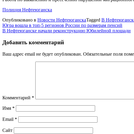
Полиция Нефтеюганска
Опубликовано в
Новости Нефтеюганска
Tagged
В Нефтеюганск
Навигация
Югра вошла в топ-5 регионов России по размерам пенсий
В Нефтеюганске начали реконструкцию Юбилейной площади
по
записям
Добавить комментарий
Ваш адрес email не будет опубликован.
Обязательные поля пом
Комментарий
*
Имя
*
Email
*
Сайт