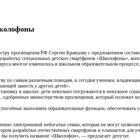
школофоны
тру просвещения РФ Сергею Кравцову с предложением состави
разработку специальных детских смартфонов «Школофоны», копи
ируса многое изменилось в школьном образовательном процессе,
ству по самым различным поводам, и сегодня ученики, владеющие
ающей зависть у других детей».
становку в школах: дети невольно погружаются в ненужное соци
в, одобренных министерством просвещения, который положит ко
способные выполнять образовательные функции, обеспечивать с
чению электроникой небогатые семьи, которые не могут позволит
тором разработки отечественных смартфонов и планшетов для у
о бы получить название «Школофон», — предлагает депутат.