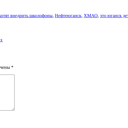
хотят внедрить школофоны
,
Нефтеюганск
,
ХМАО
,
это юганск де
их
ечены
*