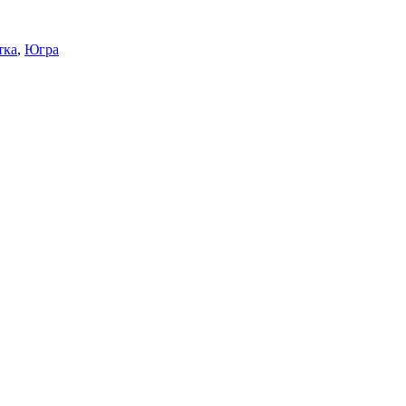
тка
,
Югра