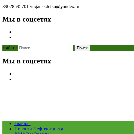
89028595701
yuganskdetka@yandex.ru
Мы в соцсетях
Найти:
Мы в соцсетях
Главная
Новости Нефтеюганска