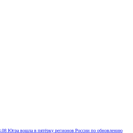
8.08
Югра вошла в пятёрку регионов России по обновлению