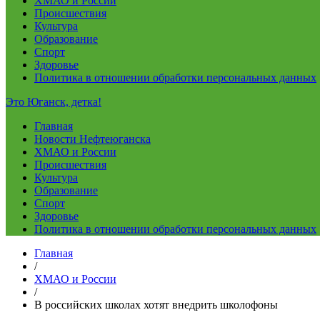
ХМАО и России
Происшествия
Культура
Образование
Спорт
Здоровье
Политика в отношении обработки персональных данных
Это Юганск, детка!
Главная
Новости Нефтеюганска
ХМАО и России
Происшествия
Культура
Образование
Спорт
Здоровье
Политика в отношении обработки персональных данных
Главная
/
ХМАО и России
/
В российских школах хотят внедрить школофоны