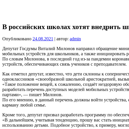
В российских школах хотят внедрить 
Опубликовано
24.08.2021
| автор:
admin
Депутат Госдумы Виталий Милонов направил обращение минис
мобильных устройств для школьников, а также инициировать 
По словам Милонова, в последний год из-за пандемии коронав
устройств, обеспечивающих связь учеников с преподавателем.
Как отметил депутат, известно, что дети склонны к соперниче
одноклассников «своеобразной школьной аристократией, вызыв
«Такое положение вещей, к сожалению, создаёт нездоровую об
разработать перечень доступных моделей мобильных устройст
партами», — пишет Милонов.
По его мнению, в данный перечень должны войти устройства, 
карману любой семье.
Кроме того, депутат призвал разработать программу по обеспе
«В дальнейшем, учитывая тенденцию, прошу вас стать инициа
использованию детьми. Подобное устройство, к примеру, могл