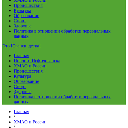
ХМАО и России
Происшествия
Культура
Образование
Спорт
Здоровье
Политика в отношении обработки персональных
данных
Это Юганск, детка!
Главная
Новости Нефтеюганска
ХМАО и России
Происшествия
Культура
Образование
Спорт
Здоровье
Политика в отношении обработки персональных
данных
Главная
/
ХМАО и России
/