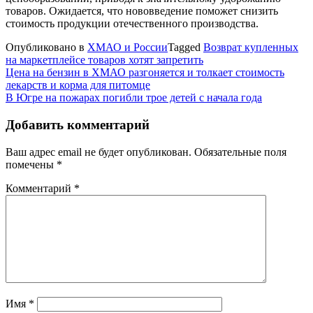
товаров. Ожидается, что нововведение поможет снизить
стоимость продукции отечественного производства.
Опубликовано в
ХМАО и России
Tagged
Возврат купленных
на маркетплейсе товаров хотят запретить
Навигация
Цена на бензин в ХМАО разгоняется и толкает стоимость
лекарств и корма для питомце
по
​В Югре на пожарах погибли трое детей с начала года
записям
Добавить комментарий
Ваш адрес email не будет опубликован.
Обязательные поля
помечены
*
Комментарий
*
Имя
*