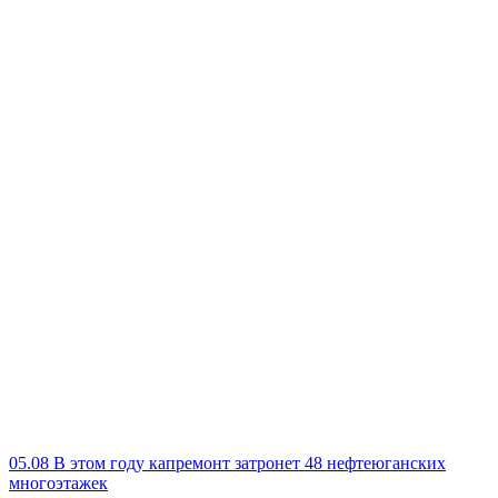
05.08
В этом году капремонт затронет 48 нефтеюганских
многоэтажек