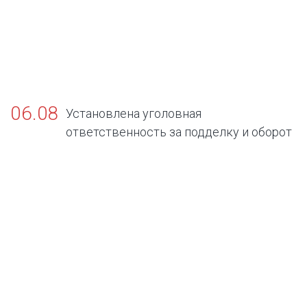
06.08
Установлена уголовная
ответственность за подделку и оборот
поддельных официальных документов об
отсутствии заболеваний, представляющих
опасность для окружающих.