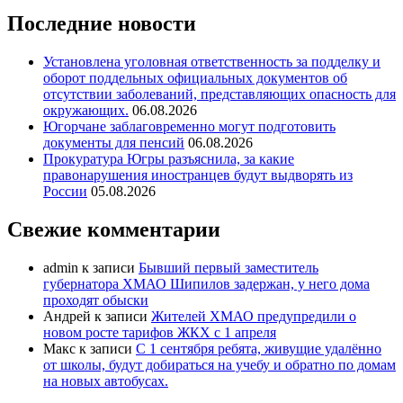
Последние новости
Установлена уголовная ответственность за подделку и
оборот поддельных официальных документов об
отсутствии заболеваний, представляющих опасность для
окружающих.
06.08.2026
Югорчане заблаговременно могут подготовить
документы для пенсий
06.08.2026
Прокуратура Югры разъяснила, за какие
правонарушения иностранцев будут выдворять из
России
05.08.2026
Свежие комментарии
admin
к записи
Бывший первый заместитель
губернатора ХМАО Шипилов задержан, у него дома
проходят обыски
Андрей
к записи
Жителей ХМАО предупредили о
новом росте тарифов ЖКХ с 1 апреля
Макс
к записи
С 1 сентября ребята, живущие удалённо
от школы, будут добираться на учебу и обратно по домам
на новых автобусах.