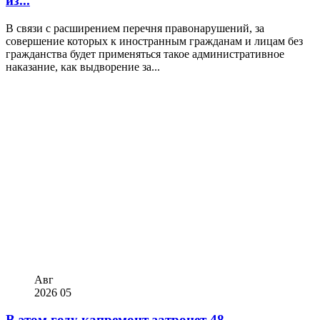
из...
В связи с расширением перечня правонарушений, за
совершение которых к иностранным гражданам и лицам без
гражданства будет применяться такое административное
наказание, как выдворение за...
Авг
2026
05
В этом году капремонт затронет 48