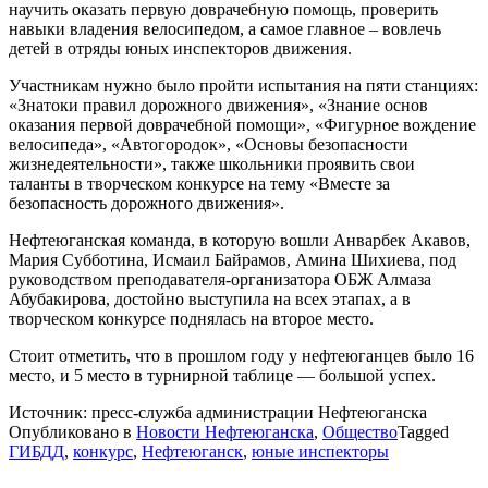
научить оказать первую доврачебную помощь, проверить
навыки владения велосипедом, а самое главное – вовлечь
детей в отряды юных инспекторов движения.
Участникам нужно было пройти испытания на пяти станциях:
«Знатоки правил дорожного движения», «Знание основ
оказания первой доврачебной помощи», «Фигурное вождение
велосипеда», «Автогородок», «Основы безопасности
жизнедеятельности», также школьники проявить свои
таланты в творческом конкурсе на тему «Вместе за
безопасность дорожного движения».
Нефтеюганская команда, в которую вошли Анварбек Акавов,
Мария Субботина, Исмаил Байрамов, Амина Шихиева, под
руководством преподавателя-организатора ОБЖ Алмаза
Абубакирова, достойно выступила на всех этапах, а в
творческом конкурсе поднялась на второе место.
Стоит отметить, что в прошлом году у нефтеюганцев было 16
место, и 5 место в турнирной таблице — большой успех.
Источник: пресс-служба администрации Нефтеюганска
Опубликовано в
Новости Нефтеюганска
,
Общество
Tagged
ГИБДД
,
конкурс
,
Нефтеюганск
,
юные инспекторы