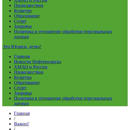
ХМАО и России
Происшествия
Культура
Образование
Спорт
Здоровье
Политика в отношении обработки персональных
данных
Это Юганск, детка!
Главная
Новости Нефтеюганска
ХМАО и России
Происшествия
Культура
Образование
Спорт
Здоровье
Политика в отношении обработки персональных
данных
Главная
/
Важно!
/