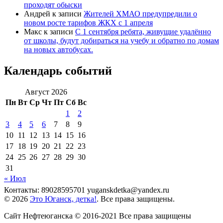
проходят обыски
Андрей
к записи
Жителей ХМАО предупредили о
новом росте тарифов ЖКХ с 1 апреля
Макс
к записи
С 1 сентября ребята, живущие удалённо
от школы, будут добираться на учебу и обратно по домам
на новых автобусах.
Календарь событий
Август 2026
Пн
Вт
Ср
Чт
Пт
Сб
Вс
1
2
3
4
5
6
7
8
9
10
11
12
13
14
15
16
17
18
19
20
21
22
23
24
25
26
27
28
29
30
31
« Июл
Контакты: 89028595701 yuganskdetka@yandex.ru
© 2026
Это Юганск, детка!
. Все права защищены.
Сайт Нефтеюганска © 2016-2021 Все права защищены