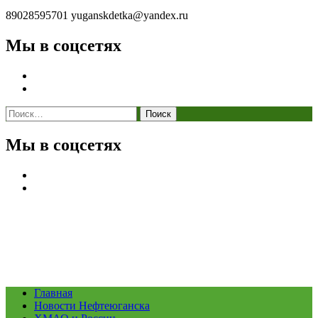
89028595701
yuganskdetka@yandex.ru
Мы в соцсетях
Найти:
Мы в соцсетях
Главная
Новости Нефтеюганска