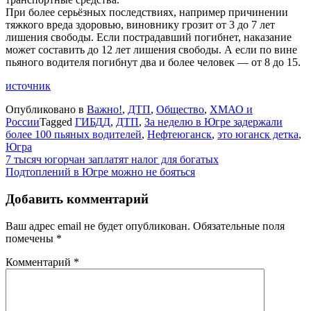
При более серьёзных последствиях, например причинении
тяжкого вреда здоровью, виновнику грозит от 3 до 7 лет
лишения свободы. Если пострадавший погибнет, наказание
может составить до 12 лет лишения свободы. А если по вине
пьяного водителя погибнут два и более человек — от 8 до 15.
источник
Опубликовано в
Важно!
,
ДТП
,
Общество
,
ХМАО и
России
Tagged
ГИБДД
,
ДТП
,
За неделю в Югре задержали
более 100 пьяных водителей
,
Нефтеюганск
,
это юганск детка
,
Югра
Навигация
7 тысяч югорчан заплатят налог для богатых
Подтоплений в Югре можно не бояться
по
записям
Добавить комментарий
Ваш адрес email не будет опубликован.
Обязательные поля
помечены
*
Комментарий
*