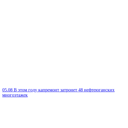
05.08
В этом году капремонт затронет 48 нефтеюганских
многоэтажек