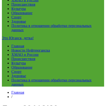
ХМАО и России
Происшествия
Культура
Образование
Спорт
Здоровье
Политика в отношении обработки персональных
данных
Это Юганск, детка!
Главная
Новости Нефтеюганска
ХМАО и России
Происшествия
Культура
Образование
Спорт
Здоровье
Политика в отношении обработки персональных
данных
Главная
/