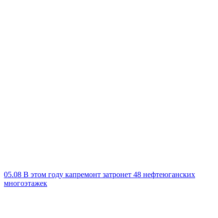
05.08
В этом году капремонт затронет 48 нефтеюганских
многоэтажек