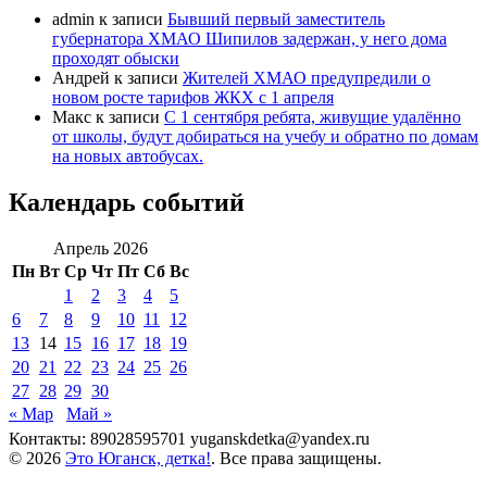
admin
к записи
Бывший первый заместитель
губернатора ХМАО Шипилов задержан, у него дома
проходят обыски
Андрей
к записи
Жителей ХМАО предупредили о
новом росте тарифов ЖКХ с 1 апреля
Макс
к записи
С 1 сентября ребята, живущие удалённо
от школы, будут добираться на учебу и обратно по домам
на новых автобусах.
Календарь событий
Апрель 2026
Пн
Вт
Ср
Чт
Пт
Сб
Вс
1
2
3
4
5
6
7
8
9
10
11
12
13
14
15
16
17
18
19
20
21
22
23
24
25
26
27
28
29
30
« Мар
Май »
Контакты: 89028595701 yuganskdetka@yandex.ru
© 2026
Это Юганск, детка!
. Все права защищены.