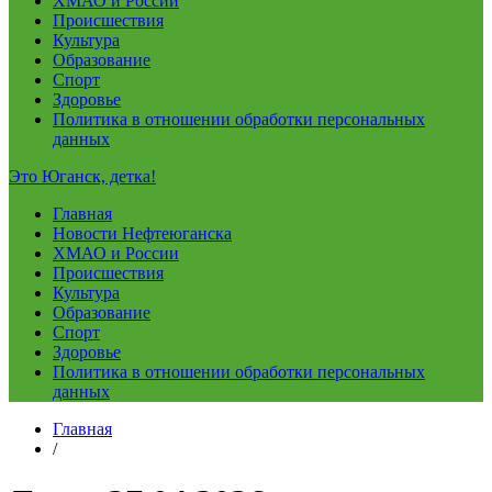
ХМАО и России
Происшествия
Культура
Образование
Спорт
Здоровье
Политика в отношении обработки персональных
данных
Это Юганск, детка!
Главная
Новости Нефтеюганска
ХМАО и России
Происшествия
Культура
Образование
Спорт
Здоровье
Политика в отношении обработки персональных
данных
Главная
/