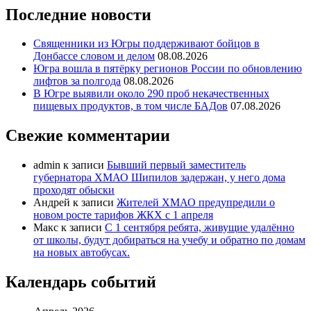
Последние новости
Священники из Югры поддерживают бойцов в
Донбассе словом и делом
08.08.2026
Югра вошла в пятёрку регионов России по обновлению
лифтов за полгода
08.08.2026
В Югре выявили около 290 проб некачественных
пищевых продуктов, в том числе БАДов
07.08.2026
Свежие комментарии
admin
к записи
Бывший первый заместитель
губернатора ХМАО Шипилов задержан, у него дома
проходят обыски
Андрей
к записи
Жителей ХМАО предупредили о
новом росте тарифов ЖКХ с 1 апреля
Макс
к записи
С 1 сентября ребята, живущие удалённо
от школы, будут добираться на учебу и обратно по домам
на новых автобусах.
Календарь событий