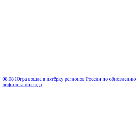
08.08
Югра вошла в пятёрку регионов России по обновлению
лифтов за полгода