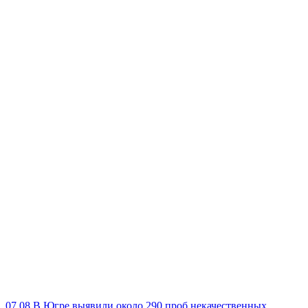
07.08
В Югре выявили около 290 проб некачественных