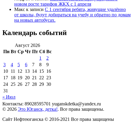
новом росте тарифов ЖКХ с 1 апреля
Макс
к записи
С 1 сентября ребята, живущие удалённо
от школы, будут добираться на учебу и обратно по домам
на новых автобусах.
Календарь событий
Август 2026
Пн
Вт
Ср
Чт
Пт
Сб
Вс
1
2
3
4
5
6
7
8
9
10
11
12
13
14
15
16
17
18
19
20
21
22
23
24
25
26
27
28
29
30
31
« Июл
Контакты: 89028595701 yuganskdetka@yandex.ru
© 2026
Это Юганск, детка!
. Все права защищены.
Сайт Нефтеюганска © 2016-2021 Все права защищены