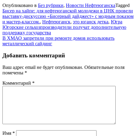
Опубликовано в
Без рубрики
,
Новости Нефтеюганска
Tagged
Бисер на хайпе: для нефтеюганской молодежи в ЦНК провели
выставку-дискуссию «Бисерный дайджест» с модным показом
и мастер-классом.
,
Нефтеюганск
,
это юганск детка
,
Югра
Навигация
Югорские сельхозпроизводители получат дополнительную
поддержку государства
по
В ХМАО запретили при ремонте домов использовать
записям
металлический сайдинг
Добавить комментарий
Ваш адрес email не будет опубликован.
Обязательные поля
помечены
*
Комментарий
*
Имя
*