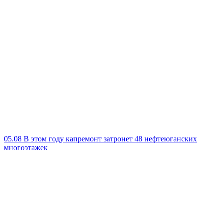
05.08
В этом году капремонт затронет 48 нефтеюганских
многоэтажек