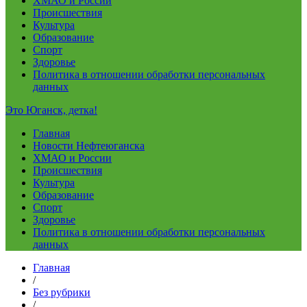
ХМАО и России
Происшествия
Культура
Образование
Спорт
Здоровье
Политика в отношении обработки персональных
данных
Это Юганск, детка!
Главная
Новости Нефтеюганска
ХМАО и России
Происшествия
Культура
Образование
Спорт
Здоровье
Политика в отношении обработки персональных
данных
Главная
/
Без рубрики
/