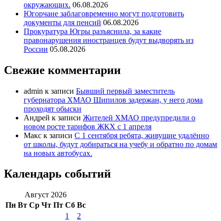
окружающих.
06.08.2026
Югорчане заблаговременно могут подготовить
документы для пенсий
06.08.2026
Прокуратура Югры разъяснила, за какие
правонарушения иностранцев будут выдворять из
России
05.08.2026
Свежие комментарии
admin
к записи
Бывший первый заместитель
губернатора ХМАО Шипилов задержан, у него дома
проходят обыски
Андрей
к записи
Жителей ХМАО предупредили о
новом росте тарифов ЖКХ с 1 апреля
Макс
к записи
С 1 сентября ребята, живущие удалённо
от школы, будут добираться на учебу и обратно по домам
на новых автобусах.
Календарь событий
Август 2026
Пн
Вт
Ср
Чт
Пт
Сб
Вс
1
2