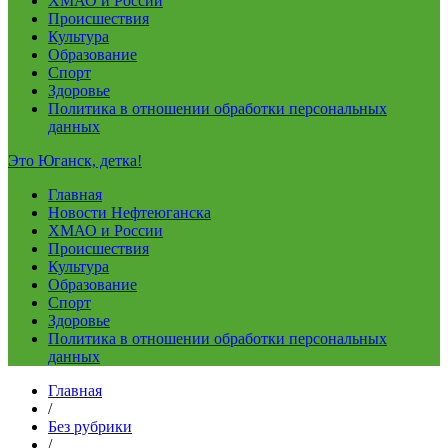
ХМАО и России
Происшествия
Культура
Образование
Спорт
Здоровье
Политика в отношении обработки персональных
данных
Это Юганск, детка!
Главная
Новости Нефтеюганска
ХМАО и России
Происшествия
Культура
Образование
Спорт
Здоровье
Политика в отношении обработки персональных
данных
Главная
/
Без рубрики
/