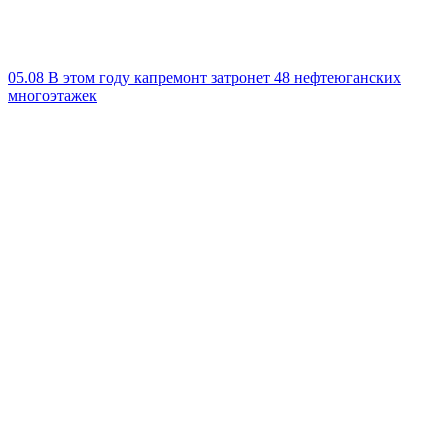
05.08
В этом году капремонт затронет 48 нефтеюганских
многоэтажек