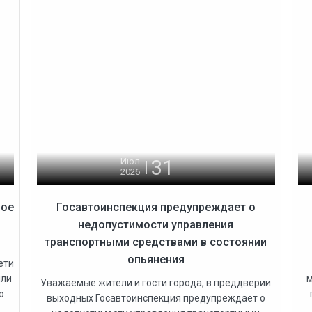
31
Июл
2026
ное
Госавтоинспекция предупреждает о
недопустимости управления
транспортными средствами в состоянии
опьянения
ети
яли
м
Уважаемые жители и гости города, в преддверии
о
выходных Госавтоинспекция предупреждает о