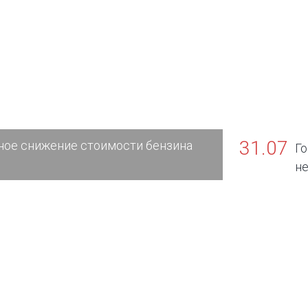
31.07
ное снижение стоимости бензина
Г
н
транспортн