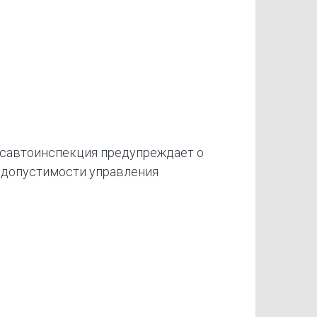
осавтоинспекция предупреждает о
едопустимости управления
ыми средствами в состоянии опьянения