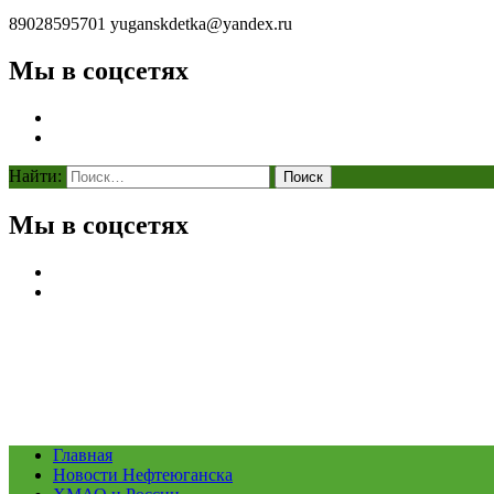
89028595701
yuganskdetka@yandex.ru
Мы в соцсетях
Найти:
Мы в соцсетях
Главная
Новости Нефтеюганска