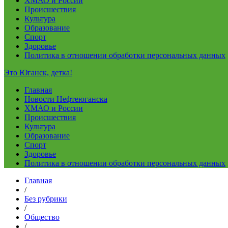
ХМАО и России
Происшествия
Культура
Образование
Спорт
Здоровье
Политика в отношении обработки персональных данных
Это Юганск, детка!
Главная
Новости Нефтеюганска
ХМАО и России
Происшествия
Культура
Образование
Спорт
Здоровье
Политика в отношении обработки персональных данных
Главная
/
Без рубрики
/
Общество
/