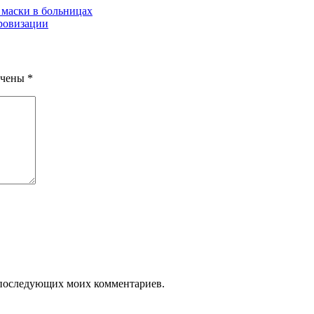
 маски в больницах
ровизации
ечены
*
ля последующих моих комментариев.