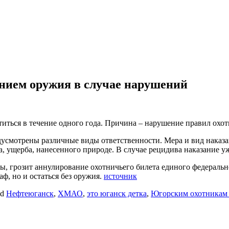
нием оружия в случае нарушений
титься в течение одного года. Причина – нарушение правил охо
дусмотрены различные виды ответственности. Мера и вид наказа
, ущерба, нанесенного природе. В случае рецидива наказание у
ы, грозит аннулирование охотничьего билета единого федеральн
аф, но и остаться без оружия.
источник
ed
Нефтеюганск
,
ХМАО
,
это юганск детка
,
Югорским охотникам 