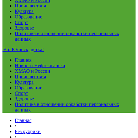
ХМАО и России
Происшествия
Культура
Образование
Спорт
Здоровье
Политика в отношении обработки персональных
данных
Это Юганск, детка!
Главная
Новости Нефтеюганска
ХМАО и России
Происшествия
Культура
Образование
Спорт
Здоровье
Политика в отношении обработки персональных
данных
Главная
/
Без рубрики
/