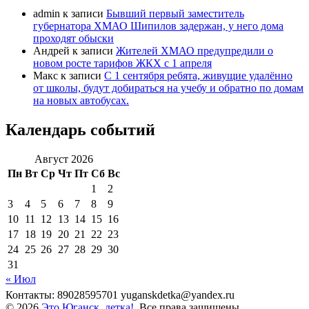
admin
к записи
Бывший первый заместитель
губернатора ХМАО Шипилов задержан, у него дома
проходят обыски
Андрей
к записи
Жителей ХМАО предупредили о
новом росте тарифов ЖКХ с 1 апреля
Макс
к записи
С 1 сентября ребята, живущие удалённо
от школы, будут добираться на учебу и обратно по домам
на новых автобусах.
Календарь событий
Август 2026
Пн
Вт
Ср
Чт
Пт
Сб
Вс
1
2
3
4
5
6
7
8
9
10
11
12
13
14
15
16
17
18
19
20
21
22
23
24
25
26
27
28
29
30
31
« Июл
Контакты: 89028595701 yuganskdetka@yandex.ru
© 2026
Это Юганск, детка!
. Все права защищены.