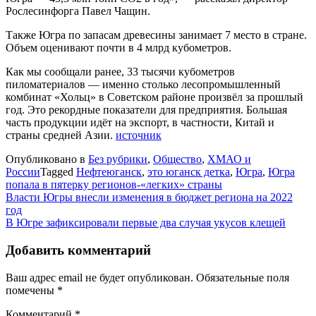
Рослесинфорга Павел Чащин.
Также Югра по запасам древесины занимает 7 место в стране.
Объем оценивают почти в 4 млрд кубометров.
Как мы сообщали ранее, 33 тысячи кубометров
пиломатериалов — именно столько лесопромышленный
комбинат «Хольц» в Советском районе произвёл за прошлый
год. Это рекордные показатели для предприятия. Большая
часть продукции идёт на экспорт, в частности, Китай и
страны средней Азии.
источник
Опубликовано в
Без рубрики
,
Общество
,
ХМАО и
России
Tagged
Нефтеюганск
,
это юганск детка
,
Югра
,
Югра
попала в пятерку регионов-«легких» страны
Навигация
Власти Югры внесли изменения в бюджет региона на 2022
год
по
В Югре зафиксировали первые два случая укусов клещей
записям
Добавить комментарий
Ваш адрес email не будет опубликован.
Обязательные поля
помечены
*
Комментарий
*