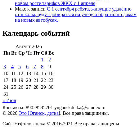
новом росте тарифов ЖКХ с 1 апреля
Макс
к записи
С 1 сентября ребята, живущие удалённо
от школы, будут добираться на учебу и обратно по домам
на новых автобусах.
Календарь событий
Август 2026
Пн
Вт
Ср
Чт
Пт
Сб
Вс
1
2
3
4
5
6
7
8
9
10
11
12
13
14
15
16
17
18
19
20
21
22
23
24
25
26
27
28
29
30
31
« Июл
Контакты: 89028595701 yuganskdetka@yandex.ru
© 2026
Это Юганск, детка!
. Все права защищены.
Сайт Нефтеюганска © 2016-2021 Все права защищены