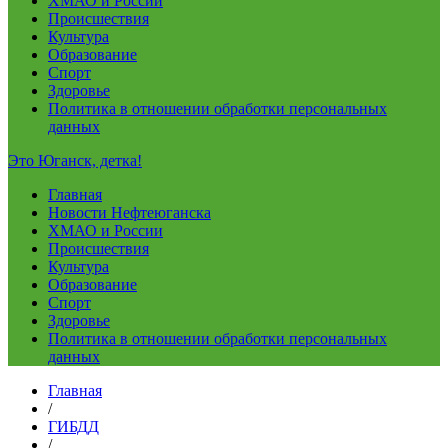
ХМАО и России
Происшествия
Культура
Образование
Спорт
Здоровье
Политика в отношении обработки персональных
данных
Это Юганск, детка!
Главная
Новости Нефтеюганска
ХМАО и России
Происшествия
Культура
Образование
Спорт
Здоровье
Политика в отношении обработки персональных
данных
Главная
/
ГИБДД
/