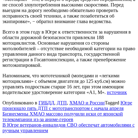
не способ злоупотребления высокими скоростями. Перед
выездом на дорогу необходимо обязательно проверить
исправность своей техники, а также позаботиться об
экипировке», − обратил внимание глава ведомства.
Всего в этом году в Югре к ответственности за нарушения в
области дорожной безопасности привлекли 188
мотоциклистов. Основные нарушения со стороны
мотолюбителей – отсутствие необходимой категории на право
управления данного вида транспорта, государственной
регистрации в Госавтоинспекции, а также пренебрежение
мотоэкипировкой.
Напоминаем, что мототехникой (мопедами и «легкими
мотоциклами» с объемом двигателя до 125 куб.см) можно
управлять подросткам старше 16 лет, при этом имеющим
водительское удостоверение категории «А1, М».
источник
Опубликовано в
ГИБДД
,
ДТП
,
ХМАО и России
Tagged
Югре
произошло пять ДТП с мототранспортом с начала апреля
Навигация
Бизнесмены ХМАО массово получили иски от японской
телекомпании из-за аниме-героев
по
В Югре ветеранов-инвалидов СВО обеспечат автомобилями с
записям
ручным управлением