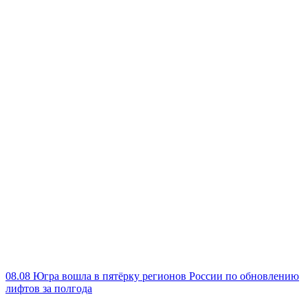
08.08
Югра вошла в пятёрку регионов России по обновлению
лифтов за полгода