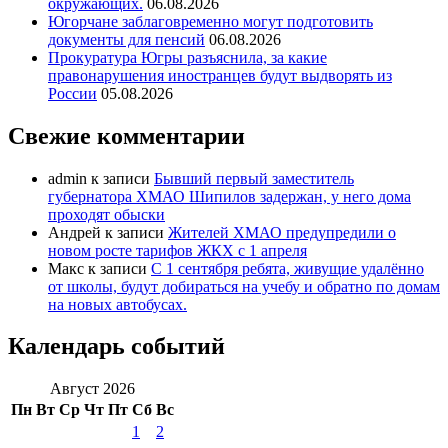
окружающих.
06.08.2026
Югорчане заблаговременно могут подготовить
документы для пенсий
06.08.2026
Прокуратура Югры разъяснила, за какие
правонарушения иностранцев будут выдворять из
России
05.08.2026
Свежие комментарии
admin
к записи
Бывший первый заместитель
губернатора ХМАО Шипилов задержан, у него дома
проходят обыски
Андрей
к записи
Жителей ХМАО предупредили о
новом росте тарифов ЖКХ с 1 апреля
Макс
к записи
С 1 сентября ребята, живущие удалённо
от школы, будут добираться на учебу и обратно по домам
на новых автобусах.
Календарь событий
Август 2026
Пн
Вт
Ср
Чт
Пт
Сб
Вс
1
2