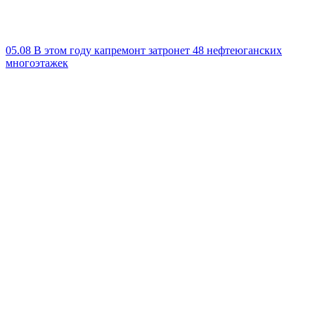
05.08
В этом году капремонт затронет 48 нефтеюганских
многоэтажек