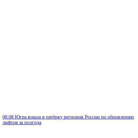
08.08
Югра вошла в пятёрку регионов России по обновлению
лифтов за полгода