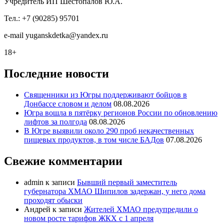
Учредитель ИП Шестопалов Ю.А.
Тел.: +7 (90285) 95701
e-mail
y
uganskdetka@yandex.ru
18+
Последние новости
Священники из Югры поддерживают бойцов в
Донбассе словом и делом
08.08.2026
Югра вошла в пятёрку регионов России по обновлению
лифтов за полгода
08.08.2026
В Югре выявили около 290 проб некачественных
пищевых продуктов, в том числе БАДов
07.08.2026
Свежие комментарии
admin
к записи
Бывший первый заместитель
губернатора ХМАО Шипилов задержан, у него дома
проходят обыски
Андрей
к записи
Жителей ХМАО предупредили о
новом росте тарифов ЖКХ с 1 апреля