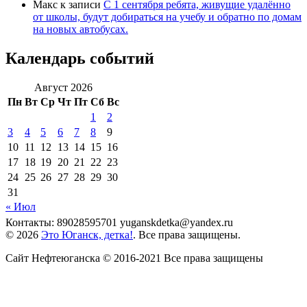
Макс
к записи
С 1 сентября ребята, живущие удалённо
от школы, будут добираться на учебу и обратно по домам
на новых автобусах.
Календарь событий
Август 2026
Пн
Вт
Ср
Чт
Пт
Сб
Вс
1
2
3
4
5
6
7
8
9
10
11
12
13
14
15
16
17
18
19
20
21
22
23
24
25
26
27
28
29
30
31
« Июл
Контакты: 89028595701 yuganskdetka@yandex.ru
© 2026
Это Юганск, детка!
. Все права защищены.
Сайт Нефтеюганска © 2016-2021 Все права защищены