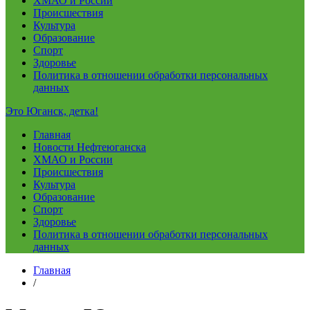
ХМАО и России
Происшествия
Культура
Образование
Спорт
Здоровье
Политика в отношении обработки персональных
данных
Это Юганск, детка!
Главная
Новости Нефтеюганска
ХМАО и России
Происшествия
Культура
Образование
Спорт
Здоровье
Политика в отношении обработки персональных
данных
Главная
/