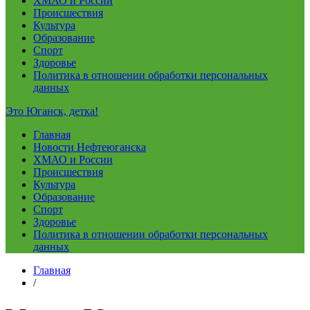
ХМАО и России
Происшествия
Культура
Образование
Спорт
Здоровье
Политика в отношении обработки персональных
данных
Это Юганск, детка!
Главная
Новости Нефтеюганска
ХМАО и России
Происшествия
Культура
Образование
Спорт
Здоровье
Политика в отношении обработки персональных
данных
Главная
/