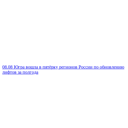
08.08
Югра вошла в пятёрку регионов России по обновлению
лифтов за полгода