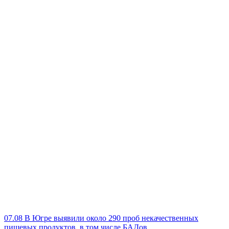
07.08
В Югре выявили около 290 проб некачественных
пищевых продуктов, в том числе БАДов