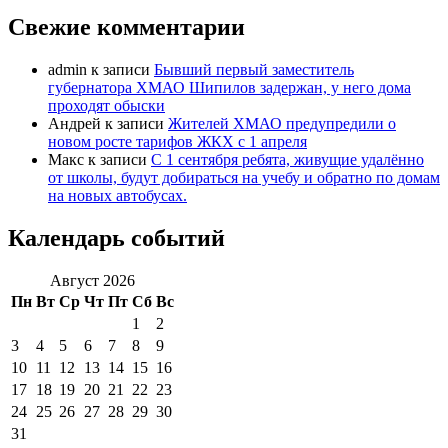
Свежие комментарии
admin
к записи
Бывший первый заместитель
губернатора ХМАО Шипилов задержан, у него дома
проходят обыски
Андрей
к записи
Жителей ХМАО предупредили о
новом росте тарифов ЖКХ с 1 апреля
Макс
к записи
С 1 сентября ребята, живущие удалённо
от школы, будут добираться на учебу и обратно по домам
на новых автобусах.
Календарь событий
Август 2026
Пн
Вт
Ср
Чт
Пт
Сб
Вс
1
2
3
4
5
6
7
8
9
10
11
12
13
14
15
16
17
18
19
20
21
22
23
24
25
26
27
28
29
30
31