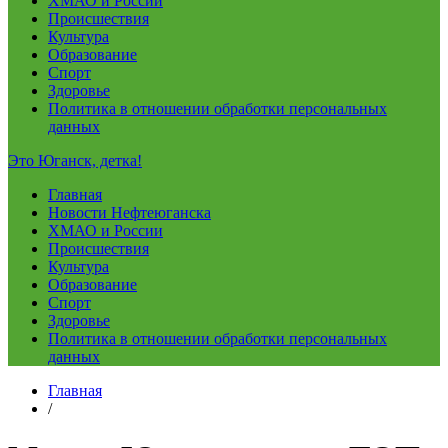
ХМАО и России
Происшествия
Культура
Образование
Спорт
Здоровье
Политика в отношении обработки персональных
данных
Это Юганск, детка!
Главная
Новости Нефтеюганска
ХМАО и России
Происшествия
Культура
Образование
Спорт
Здоровье
Политика в отношении обработки персональных
данных
Главная
/