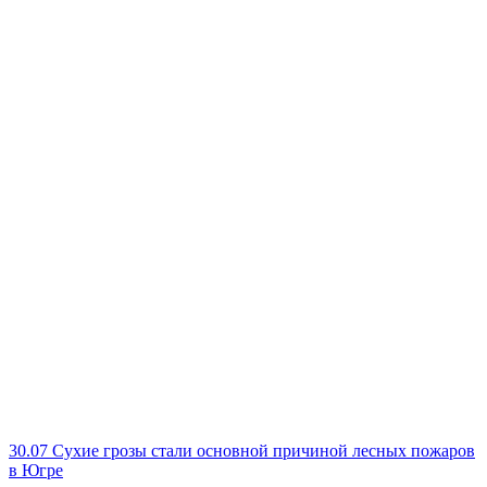
30.07
Сухие грозы стали основной причиной лесных пожаров
в Югре