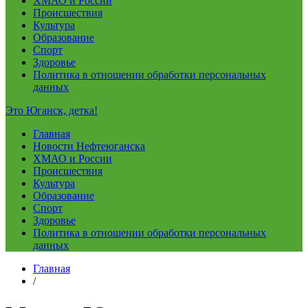
ХМАО и России
Происшествия
Культура
Образование
Спорт
Здоровье
Политика в отношении обработки персональных
данных
Это Юганск, детка!
Главная
Новости Нефтеюганска
ХМАО и России
Происшествия
Культура
Образование
Спорт
Здоровье
Политика в отношении обработки персональных
данных
Главная
/