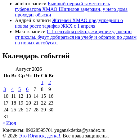
admin
к записи
Бывший первый заместитель
губернатора ХМАО Шипилов задержан, у него дома
проходят обыски
Андрей
к записи
Жителей ХМАО предупредили о
новом росте тарифов ЖКХ с 1 апреля
Макс
к записи
С 1 сентября ребята, живущие удалённо
от школы, будут добираться на учебу и обратно по домам
на новых автобусах.
Календарь событий
Август 2026
Пн
Вт
Ср
Чт
Пт
Сб
Вс
1
2
3
4
5
6
7
8
9
10
11
12
13
14
15
16
17
18
19
20
21
22
23
24
25
26
27
28
29
30
31
« Июл
Контакты: 89028595701 yuganskdetka@yandex.ru
© 2026
Это Юганск, детка!
. Все права защищены.