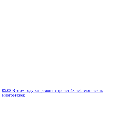
05.08
В этом году капремонт затронет 48 нефтеюганских
многоэтажек