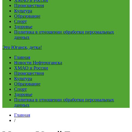
ХМАО и России
Происшествия
Культура
Образование
Спорт
Здоровье
Политика в отношении обработки персональных
данных
Это Юганск, детка!
Главная
Новости Нефтеюганска
ХМАО и России
Происшествия
Культура
Образование
Спорт
Здоровье
Политика в отношении обработки персональных
данных
Главная
/