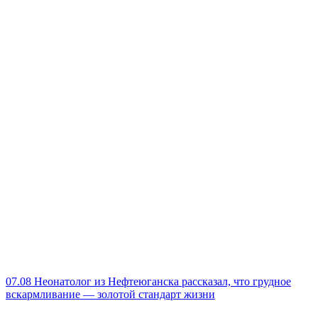
07.08
Неонатолог из Нефтеюганска рассказал, что грудное
вскармливание — золотой стандарт жизни