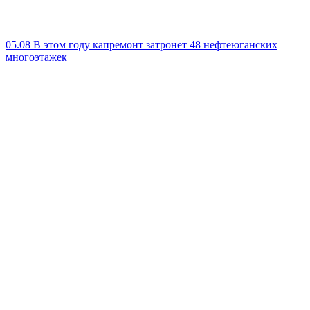
05.08
В этом году капремонт затронет 48 нефтеюганских
многоэтажек