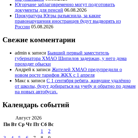
Югорчане заблаговременно могут подготовить
документы для пенсий
06.08.2026
Прокуратура Югры разъяснила, за какие
правонарушения иностранцев будут выдворять из
России
05.08.2026
Свежие комментарии
admin
к записи
Бывший первый заместитель
губернатора ХМАО Шипилов задержан, у него дома
проходят обыски
Андрей
к записи
Жителей ХМАО предупредили о
новом росте тарифов ЖКХ с 1 апреля
Макс
к записи
С 1 сентября ребята, живущие удалённо
от школы, будут добираться на учебу и обратно по домам
на новых автобусах.
Календарь событий
Август 2026
Пн
Вт
Ср
Чт
Пт
Сб
Вс
1
2
3
4
5
6
7
8
9