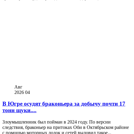
Авг
2026
04
В Югре осудят браконьера за добычу почти 17
тонн щуки....
Злоумышленник был пойман в 2024 году. По версии
следствия, браконьер на притоках Оби в Октябрьском районе
с помощью моторных лодок и сетей выловил такое...