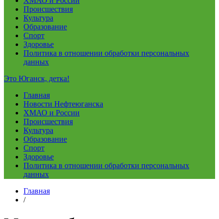
ХМАО и России
Происшествия
Культура
Образование
Спорт
Здоровье
Политика в отношении обработки персональных
данных
Это Юганск, детка!
Главная
Новости Нефтеюганска
ХМАО и России
Происшествия
Культура
Образование
Спорт
Здоровье
Политика в отношении обработки персональных
данных
Главная
/