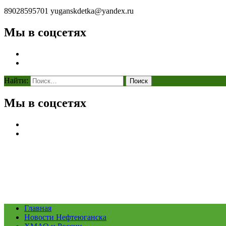
89028595701
yuganskdetka@yandex.ru
Мы в соцсетях
Найти:
Мы в соцсетях
Главная
Новости Нефтеюганска