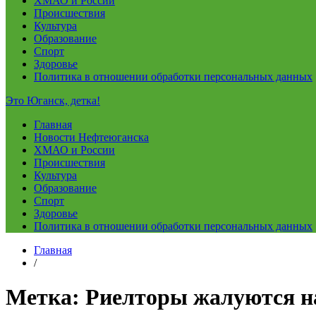
ХМАО и России
Происшествия
Культура
Образование
Спорт
Здоровье
Политика в отношении обработки персональных данных
Это Юганск, детка!
Главная
Новости Нефтеюганска
ХМАО и России
Происшествия
Культура
Образование
Спорт
Здоровье
Политика в отношении обработки персональных данных
Главная
/
Метка:
Риелторы жалуются н