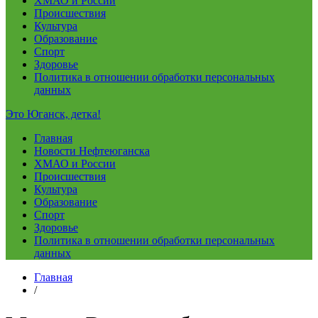
ХМАО и России
Происшествия
Культура
Образование
Спорт
Здоровье
Политика в отношении обработки персональных
данных
Это Юганск, детка!
Главная
Новости Нефтеюганска
ХМАО и России
Происшествия
Культура
Образование
Спорт
Здоровье
Политика в отношении обработки персональных
данных
Главная
/