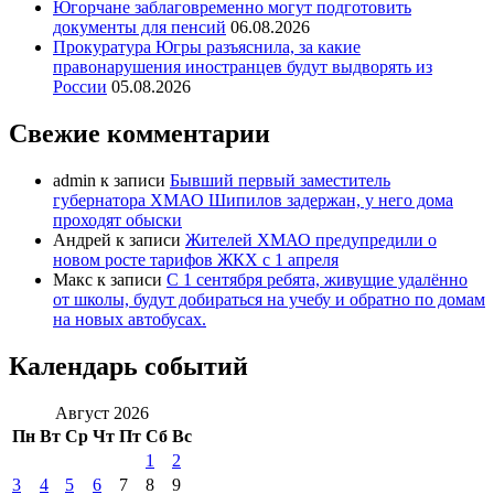
Югорчане заблаговременно могут подготовить
документы для пенсий
06.08.2026
Прокуратура Югры разъяснила, за какие
правонарушения иностранцев будут выдворять из
России
05.08.2026
Свежие комментарии
admin
к записи
Бывший первый заместитель
губернатора ХМАО Шипилов задержан, у него дома
проходят обыски
Андрей
к записи
Жителей ХМАО предупредили о
новом росте тарифов ЖКХ с 1 апреля
Макс
к записи
С 1 сентября ребята, живущие удалённо
от школы, будут добираться на учебу и обратно по домам
на новых автобусах.
Календарь событий
Август 2026
Пн
Вт
Ср
Чт
Пт
Сб
Вс
1
2
3
4
5
6
7
8
9