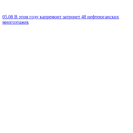
05.08
В этом году капремонт затронет 48 нефтеюганских
многоэтажек