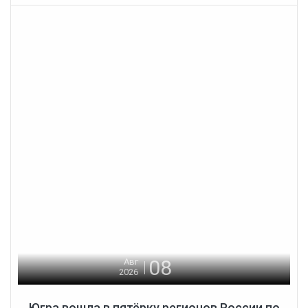
08
Авг
2026
Югра вошла в пятёрку регионов России по