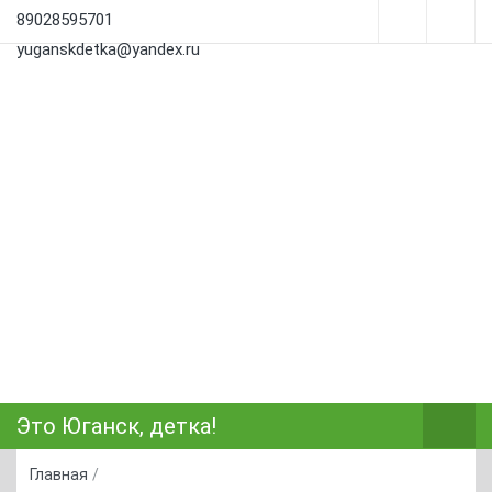
89028595701
yuganskdetka@yandex.ru
Это Юганск, детка!
Главная
/