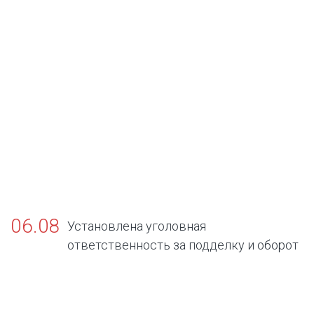
06.08
Установлена уголовная
ответственность за подделку и оборот
поддельных официальных документов об
отсутствии заболеваний, представляющих
опасность для окружающих.