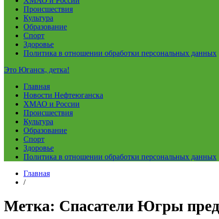
ХМАО и России
Происшествия
Культура
Образование
Спорт
Здоровье
Политика в отношении обработки персональных данных
Это Юганск, детка!
Главная
Новости Нефтеюганска
ХМАО и России
Происшествия
Культура
Образование
Спорт
Здоровье
Политика в отношении обработки персональных данных
Главная
/
Метка:
Спасатели Югры пре