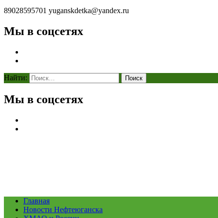
89028595701
yuganskdetka@yandex.ru
Мы в соцсетях
Найти:
Мы в соцсетях
Главная
Новости Нефтеюганска