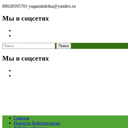
89028595701
yuganskdetka@yandex.ru
Мы в соцсетях
Найти:
Мы в соцсетях
Главная
Новости Нефтеюганска