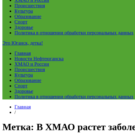
ХМАО и России
Происшествия
Культура
Образование
Спорт
Здоровье
Политика в отношении обработки персональных данных
Это Юганск, детка!
Главная
Новости Нефтеюганска
ХМАО и России
Происшествия
Культура
Образование
Спорт
Здоровье
Политика в отношении обработки персональных данных
Главная
/
Метка:
​В ХМАО растет забо